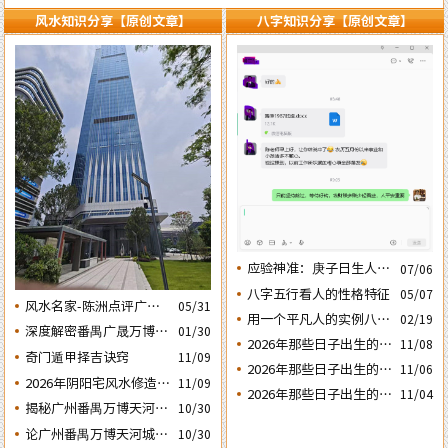
风水知识分享【原创文章】
八字知识分享【原创文章】
应验神准：庚子日生人丙
07/06
午流年运势判断的应验结
八字五行看人的性格特征
05/07
风水名家-陈洲点评广州
05/31
果
用一个平凡人的实例八字
02/19
广交会芭洲交易中心大楼
深度解密番禺广晟万博中
01/30
论断2026马年的流年运势
的风水态势
2026年那些日子出生的人
11/08
心写字楼商铺商业不竞气
奇门遁甲择吉诀窍
11/09
会大不利之四：‘庚子’
2026年那些日子出生的人
的风水原因
11/06
2026年阴阳宅风水修造动
日元
11/09
会大不利之三：‘丙子’
2026年那些日子出生的人
11/04
土入宅择吉需知
日元
揭秘广州番禺万博天河城
10/30
会大不利之二：‘壬子’
玄妙的风水布局
日元
论广州番禺万博天河城玄
10/30