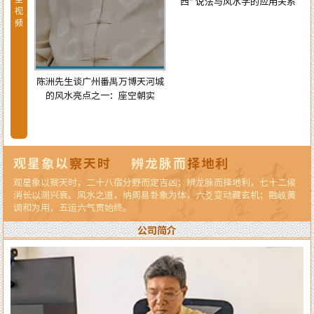
西” 说法与风水学的应用关系
视
频
陈洲先生谈广州番禺万博天河城
的风水亮点之一：座空朝实
天河城
龙纳水
观星象以
察天时
辨龙脉而
择地利
观星象以察天时，二十八宿分野而定吉凶；辨龙脉而择地利，七十二候
消长以测兴衰。风水之道，纳周易卦象为体，六爻变动藏玄机；融岐黄
调和为用，五运六气贯始终。
公司简介