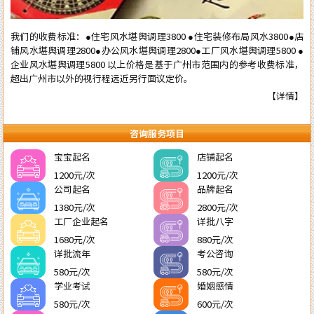
我们的收费标准：●住宅风水堪舆调理3800 ●住宅装修布局风水3800●店
铺风水堪舆调理2800●办公风水堪舆调理2800●工厂风水堪舆调理5800 ●
企业风水堪舆调理5800 以上价格是基于广州市范围内的参考收费标准，
超出广州市以外的视行程远近另行面议定价。
【详情】
咨询服务项目
宝宝起名
店铺起名
1200元/次
1200元/次
公司起名
品牌起名
1380元/次
2800元/次
工厂企业起名
详批八字
1680元/次
880元/次
详批流年
考公咨询
580元/次
580元/次
学业考试
婚姻感情
580元/次
600元/次