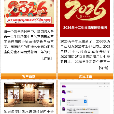
每一个流年的时光中，都因各人各
自十二生肖所属生日的不同形成不
2026丙午年又要到了，2026农历
同命局而因此流年运势也各有不
年从阳历2026年2月4日农历2025
同。而阴阳宅的宅运也会因为宅基
年腊月十七己酉日立春开始至
座向分金不同而受着每一年的时光
2027阳历2月3日农历腊月廿七癸
气运的不同影响，在阳宅置业建造
【详情】
丑日止。2026年注定是个更不平
和阴宅修造上也有着不一样的风水
常的流年，本年国际形势会更加动
讲究。为使自己在新的一年里能够
【详情】
荡混乱复杂，国内派系斗争逼害严
在阳宅置业建造和阴宅修造的事项
客户案例
选我理由
重，经济更加混乱，行业拢断更加
择吉中做到正确，就需要了解一下
白热化，民营企业压力已至顶端悬
2026年阴阳宅风水修造动土入宅
崖之上。有更多的民营企业被洗牌
择吉的具体要点，为心宜的吉屋修
面临关闭，两极化更加明显。但不
建入宅或阴宅的修造选取到一个能
管怎样，各人有各自的命，十二生
够趋吉避凶的好日辰而做好规划，
肖生人因命局的不同，运势也各有
争取更大的成就……
不同。为使自己在新的一年里能够
陈老师深耕风水堪舆领域四十余
趋吉避凶行好运，有必要先知先