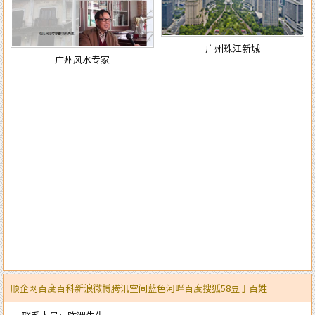
广州珠江新城
广州风水专家
顺企网
百度百科
新浪微博
腾讯空间
蓝色河畔
百度
搜狐
58
豆丁
百姓