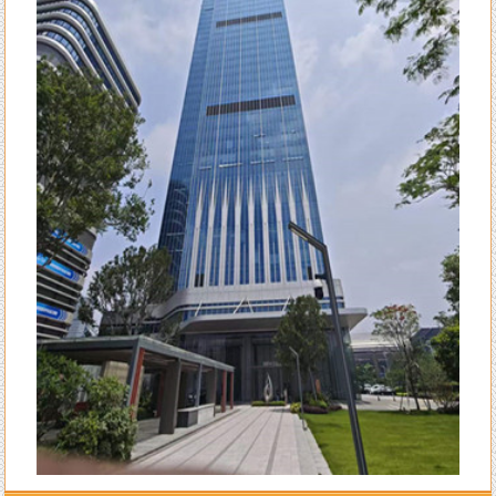
大师的指导。
来自李女士的评价：
陈洲老师的风水学水平确实高明，本人是做法务工作的，去年刚出来创业
自己成立律所开始有三个月是吃空晌的，后来请陈老师调换了办公室并对
办公室布局做了全面调理指导，不出月就 开始改变至现在业务一个接一
个不停的接单。真心感恩陈老师的指导！
来自王生的评价：
全网找了个遍，还是陈洲老师的学术水平高，难怪陈老师名号响彻整个潮
汕甚至海内外多地！
来自李先生的评价：
不得承认老师的水平高，上个月找老师调理一下住宅风水，这个月的运势
就开始转变得顺利了，生意也兴旺起来了。给一百个赞
来自王小姐的评价：
大师就是大师的水平，看风水不只是遵循古法，而且科学实用，我只信任
陈洲先生！
来自孙先生的评价：
找陈洲老师先生算八字算流年已有13个年头了，每一年的运势都算得很
准，老师算我去年八月会有一次意外破财，真的应时就被诈骗了一笔不小
不大的钱。