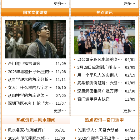
妙的风水布局
更多…
更多…
国学文化讲堂
热点资讯
以公司专职风水师的身份
04/01
奇门遁甲择吉诀窍
11/09
应邀出席《星橙网络科技
2月28日应邀到广州市黄
03/09
公司》成立5周年庆典
2026年那些日子出生的人
11/08
埔区为朋友的亲戚堪舆住
用一个平凡人的实例八字
02/19
会大不利之四：‘庚子’
房风水
从易学理念的角度分析蔡
11/11
论断2026马年的流年运势
周易预测例题解：六爻占
02/05
日元
英文“谋独” 之路还能走
女人：什么样的八字才算
10/10
卜2026年流年运势卦象分
深度解密番禺广晟万博中
01/30
多远？
好命？女命六十条断语及
析
​从四柱学的角度论怎样掌
07/05
心写字楼商铺商业不竞气
奇门遁甲择吉诀窍
注解
11/09
握命运及怎样正确化解流
深圳飞跃40年！论“大鹏
的风水原因
11/07
年运程中的灾祸
戏龟”和“儒子牛”的风水
更多…
更多…
格局……
热点资讯—风水趣闻
热点资讯—奇门遁甲
风水名家-陈洲点评广州
准到惊人：周易六爻卦占
05/31
04/22
广交会芭洲交易中心大楼
运经典案例分享
2026年阴阳宅风水修造
2026年那些日子出生的
11/09
11/04