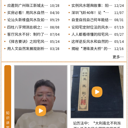
的风水态势
动土入宅择吉需知
人会大不利之二：‘壬
应邀到广州珠江新城太平
实例风水堪舆故事：阳宅
10/28
12/24
子’ 日元
洋金融大厦堪舆调理风水
凶灶惹出来的凶祸与化解
买房必看！用风水自然环
深圳飞跃40年！论“大
04/30
11/07
方法
境观教你怎样选购住宅房
鹏戏龟”和“儒子牛”的风
论汕头新楼盘风水及如何
自查自找自己何年能结婚
08/31
09/29
子及正确的装修布局规划
水格局……
生子？四柱“红鸾、天
正确化解“门、主、灶”
四柱八字预测总纲之：生
论阳宅定财位法的风水依
08/08
07/19
的煞气
喜” 二星临年运是否就一
成四柱八字的依据及日月
据及怎样正确运用财位催
客厅风水不好：制约了家
人人都看得懂的阳宅风水
07/04
05/27
定能结婚生子？
五星主政的各自特性……
财
庭运势及汕头经济发
通用口诀
《择吉要诀》之阳宅风水
这样逆反风水和自然的室
05/24
05/14
展……
择日法
内布局房子，千万不能
用人文自然发展观剖析相
揭秘“港珠澳大桥” 的建
03/28
12/16
买！
学论中“三庭五官” 流年
设：隐藏着大陆与香港的
更多…
运程设定的依据
风水大战！
知
识
讲
论历法中：“大利南北不利东
堂