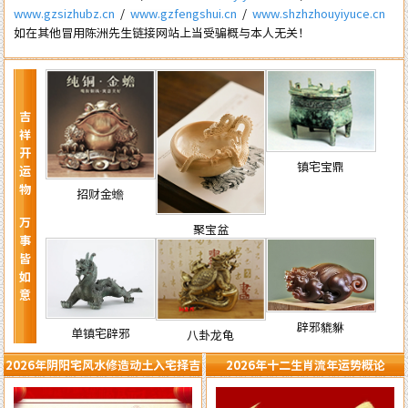
www.gzsizhubz.cn
/
www.gzfengshui.cn
/
www.shzhzhouyiyuce.cn
如在其他冒用陈洲先生链接网站上当受骗概与本人无关！
吉祥开运物 万事皆如意
镇宅宝鼎
招财金蟾
聚宝盆
辟邪貔貅
单镇宅辟邪
八卦龙龟
2026年阴阳宅风水修造动土入宅择吉
2026年十二生肖流年运势概论
需知