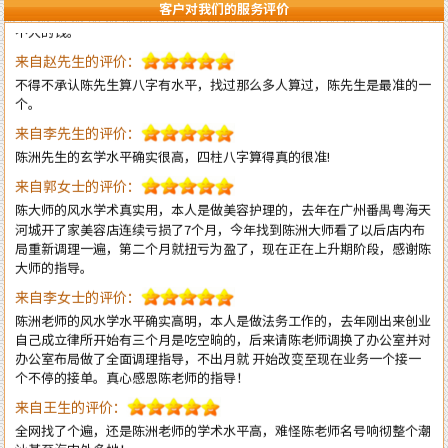
客户对我们的服务评价
来自赵先生的评价：
不得不承认陈先生算八字有水平，找过那么多人算过，陈先生是最准的一
个。
来自李先生的评价：
陈洲先生的玄学水平确实很高，四柱八字算得真的很准!
来自郭女士的评价：
陈大师的风水学术真实用，本人是做美容护理的，去年在广州番禺粤海天
河城开了家美容店连续亏损了7个月，今年找到陈洲大师看了以后店内布
局重新调理一遍，第二个月就扭亏为盈了，现在正在上升期阶段，感谢陈
大师的指导。
来自李女士的评价：
陈洲老师的风水学水平确实高明，本人是做法务工作的，去年刚出来创业
自己成立律所开始有三个月是吃空晌的，后来请陈老师调换了办公室并对
办公室布局做了全面调理指导，不出月就 开始改变至现在业务一个接一
个不停的接单。真心感恩陈老师的指导！
来自王生的评价：
全网找了个遍，还是陈洲老师的学术水平高，难怪陈老师名号响彻整个潮
汕甚至海内外多地！
来自李先生的评价：