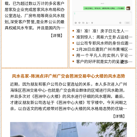
载，已为超过数以万计的多名客户
觉，提前了解一下2026年十二生
居家及企业完成居家风水布局和办
肖的流年运势情况为未来的一年提
公室选址、厂房布局等商业风水规
前布局，争取更大的成就……
划,深受客户赞誉,是业界公认的最
具权威风水专家。并且是国内为数
准！准！准！庚子日元生人丙午
不多的资深四柱周易预测师，在四
【详情】
流年的运势判断实例
准到惊人：周易六爻卦占运经典
十余年的预测生涯中，四柱及周易
案例分享
以公司专职风水师的身份应邀出
预测案例达二、三十万例以上，准
席《星橙网络科技公司》成立5
2月28日应邀到广州市黄埔区为
确率在98%以上。
周年庆典
朋友的亲戚堪舆住房风水
用一个平凡人的实例八字论断
2026马年的流年运势
客户的好评就是实力的见证！
更多…
风水名家-陈洲点评广州广交会芭洲交易中心大楼的风水态势
近期，因为朋友和客户公司办公室选址的关系，本人多次进入广州
海珠区芭洲交易中心-也就是广交会商业群体的区域进行风水勘测，
并且多次对《芭洲中心大楼》的风水进行仔细的风水堪舆，最后，
才建议朋友新公司选址于《芭洲中心大楼》写字楼中，今天闲暇之
余，以白话文的格式顺带对芭洲中心大楼的风水格局态势的优缺点
进行点评。而要想更科学的论断芭洲中心大楼的风水格局态势，就
来自郭女士的评价：
【详情】
必须先了解知道芭洲中心大楼及本区位的风水来龙源头…
陈大师的风水学术真实用，本人是做美容护理的，去年在广州番禺粤海天
河城开了家美容店连续亏损了7个月，今年找到陈洲大师看了以后店内布
局重新调理一遍，第二个月就扭亏为盈了，现在正在上升期阶段，感谢陈