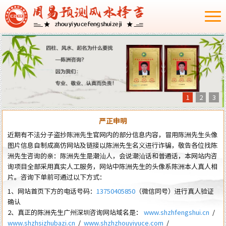
1
2
3
严正申明
近期有不法分子盗抄陈洲先生官网内的部分信息内容，冒用陈洲先生头像
图片信息自制成高仿网站及链接以陈洲先生名义进行诈骗，敬告各位找陈
洲先生咨询的亲：陈洲先生是潮汕人，会说潮汕话和普通话，本网站内咨
询项目全部采用真实人工服务，网站中陈洲先生的头像系陈洲本人真人相
片。咨询下单前可通过以下方式：
1、网站首页下方的电话号码：
13750405850
（微信同号）进行真人验证
确认
2、真正的陈洲先生广州深圳咨询网站域名是：
www.shzhfengshui.cn
/
www.shzhsizhubazi.cn
/
www.shzhzhouyiyuce.com
/