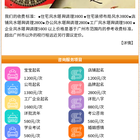
我们的收费标准：●住宅风水堪舆调理3800 ●住宅装修布局风水3800●店
铺风水堪舆调理2800●办公风水堪舆调理2800●工厂风水堪舆调理5800 ●
企业风水堪舆调理5800 以上价格是基于广州市范围内的参考收费标准，
超出广州市以外的视行程远近另行面议定价。
【详情】
咨询服务项目
宝宝起名
店铺起名
1200元/次
1200元/次
公司起名
品牌起名
1380元/次
2800元/次
工厂企业起名
详批八字
1680元/次
880元/次
详批流年
考公咨询
580元/次
580元/次
学业考试
婚姻感情
580元/次
600元/次