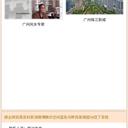
广州珠江新城
广州风水专家
顺企网
百度百科
新浪微博
腾讯空间
蓝色河畔
百度
搜狐
58
豆丁
百姓