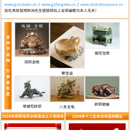
www.gzsizhubz.cn
/
www.gzfengshui.cn
/
www.shzhzhouyiyuce.cn
如在其他冒用陈洲先生链接网站上当受骗概与本人无关！
吉祥开运物 万事皆如意
镇宅宝鼎
招财金蟾
聚宝盆
辟邪貔貅
单镇宅辟邪
八卦龙龟
2026年阴阳宅风水修造动土入宅择吉
2026年十二生肖流年运势概论
需知