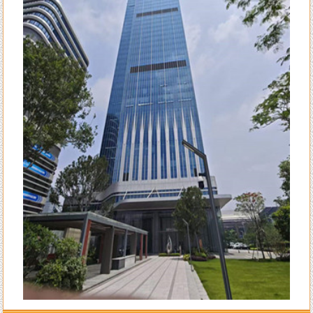
来自李女士的评价：
陈洲老师的风水学水平确实高明，本人是做法务工作的，去年刚出来创业
自己成立律所开始有三个月是吃空晌的，后来请陈老师调换了办公室并对
办公室布局做了全面调理指导，不出月就 开始改变至现在业务一个接一
个不停的接单。真心感恩陈老师的指导！
来自王生的评价：
全网找了个遍，还是陈洲老师的学术水平高，难怪陈老师名号响彻整个潮
汕甚至海内外多地！
来自李先生的评价：
不得承认老师的水平高，上个月找老师调理一下住宅风水，这个月的运势
就开始转变得顺利了，生意也兴旺起来了。给一百个赞
来自王小姐的评价：
大师就是大师的水平，看风水不只是遵循古法，而且科学实用，我只信任
陈洲先生！
来自孙先生的评价：
找陈洲老师先生算八字算流年已有13个年头了，每一年的运势都算得很
准，老师算我去年八月会有一次意外破财，真的应时就被诈骗了一笔不小
不大的钱。
来自赵先生的评价：
不得不承认陈先生算八字有水平，找过那么多人算过，陈先生是最准的一