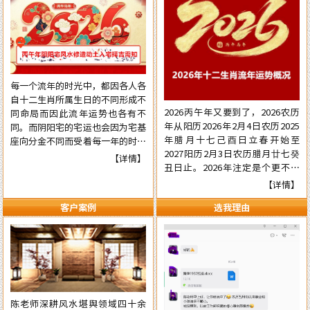
每一个流年的时光中，都因各人各
自十二生肖所属生日的不同形成不
2026丙午年又要到了，2026农历
同命局而因此流年运势也各有不
年从阳历2026年2月4日农历2025
同。而阴阳宅的宅运也会因为宅基
年腊月十七己酉日立春开始至
座向分金不同而受着每一年的时光
2027阳历2月3日农历腊月廿七癸
气运的不同影响，在阳宅置业建造
【详情】
丑日止。2026年注定是个更不平
和阴宅修造上也有着不一样的风水
常的流年，本年国际形势会更加动
讲究。为使自己在新的一年里能够
【详情】
荡混乱复杂，国内派系斗争逼害严
在阳宅置业建造和阴宅修造的事项
客户案例
选我理由
重，经济更加混乱，行业拢断更加
择吉中做到正确，就需要了解一下
白热化，民营企业压力已至顶端悬
2026年阴阳宅风水修造动土入宅
崖之上。有更多的民营企业被洗牌
择吉的具体要点，为心宜的吉屋修
面临关闭，两极化更加明显。但不
建入宅或阴宅的修造选取到一个能
管怎样，各人有各自的命，十二生
够趋吉避凶的好日辰而做好规划，
肖生人因命局的不同，运势也各有
争取更大的成就……
不同。为使自己在新的一年里能够
陈老师深耕风水堪舆领域四十余
趋吉避凶行好运，有必要先知先