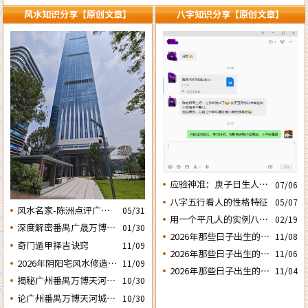
风水知识分享【原创文章】
八字知识分享【原创文章】
应验神准：庚子日生人丙
07/06
午流年运势判断的应验结
八字五行看人的性格特征
05/07
风水名家-陈洲点评广州
05/31
果
用一个平凡人的实例八字
02/19
广交会芭洲交易中心大楼
深度解密番禺广晟万博中
01/30
论断2026马年的流年运势
的风水态势
2026年那些日子出生的人
11/08
心写字楼商铺商业不竞气
奇门遁甲择吉诀窍
11/09
会大不利之四：‘庚子’
2026年那些日子出生的人
的风水原因
11/06
2026年阴阳宅风水修造动
日元
11/09
会大不利之三：‘丙子’
2026年那些日子出生的人
11/04
土入宅择吉需知
日元
揭秘广州番禺万博天河城
10/30
会大不利之二：‘壬子’
玄妙的风水布局
日元
论广州番禺万博天河城玄
10/30