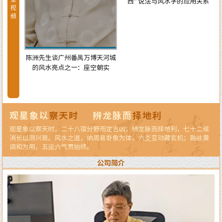
西” 说法与风水学的应用关系
视
频
陈洲先生谈广州番禺万博天河城
的风水亮点之一：座空朝实
天河城
龙纳水
观星象以
察天时
辨龙脉而
择地利
观星象以察天时，二十八宿分野而定吉凶；辨龙脉而择地利，七十二候
消长以测兴衰。风水之道，纳周易卦象为体，六爻变动藏玄机；融岐黄
调和为用，五运六气贯始终。
公司简介