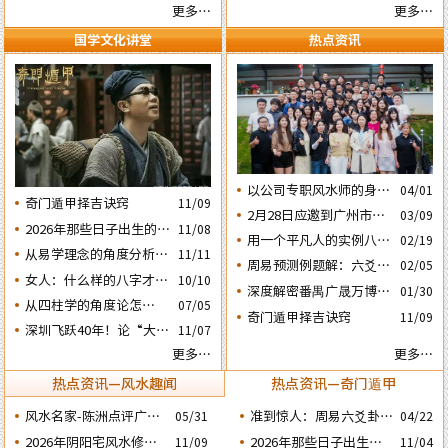
妙的风水布局
更多…
更多…
国学文化讲堂
热点资讯
以公司专职风水师的身份
04/01
奇门遁甲择吉诀窍
11/09
应邀出席《星橙网络科技
2月28日应邀到广州市黄
03/09
公司》成立5周年庆典
2026年那些日子出生的人
11/08
埔区为朋友的亲戚堪舆住
用一个平凡人的实例八字
02/19
会大不利之四：‘庚子’
房风水
从易学理念的角度分析蔡
11/11
论断2026马年的流年运势
周易预测例题解：六爻占
02/05
日元
英文“谋独” 之路还能走
女人：什么样的八字才算
10/10
卜2026年流年运势卦象分
深度解密番禺广晟万博中
01/30
多远？
好命？女命六十条断语及
析
​从四柱学的角度论怎样掌
07/05
心写字楼商铺商业不竞气
奇门遁甲择吉诀窍
注解
11/09
握命运及怎样正确化解流
深圳飞跃40年！论“大鹏
的风水原因
11/07
年运程中的灾祸
戏龟”和“儒子牛”的风水
更多…
更多…
格局……
热点资讯—风水趣闻
热点资讯—奇门遁甲
风水名家-陈洲点评广州
准到惊人：周易六爻卦占
05/31
04/22
广交会芭洲交易中心大楼
运经典案例分享
2026年阴阳宅风水修造
2026年那些日子出生的
11/09
11/04