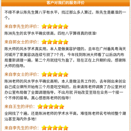
客户对我们的服务评价
个。
来自李先生的评价：
陈洲先生的玄学水平确实很高，四柱八字算得真的很准!
来自郭女士的评价：
陈大师的风水学术真实用，本人是做美容护理的，去年在广州番禺粤海天
河城开了家美容店连续亏损了7个月，今年找到陈洲大师看了以后店内布
局重新调理一遍，第二个月就扭亏为盈了，现在正在上升期阶段，感谢陈
大师的指导。
来自李女士的评价：
陈洲老师的风水学水平确实高明，本人是做法务工作的，去年刚出来创业
自己成立律所开始有三个月是吃空晌的，后来请陈老师调换了办公室并对
办公室布局做了全面调理指导，不出月就 开始改变至现在业务一个接一
个不停的接单。真心感恩陈老师的指导！
来自王生的评价：
全网找了个遍，还是陈洲老师的学术水平高，难怪陈老师名号响彻整个潮
汕甚至海内外多地！
来自李先生的评价：
不得承认老师的水平高，上个月找老师调理一下住宅风水，这个月的运势
就开始转变得顺利了，生意也兴旺起来了。给一百个赞