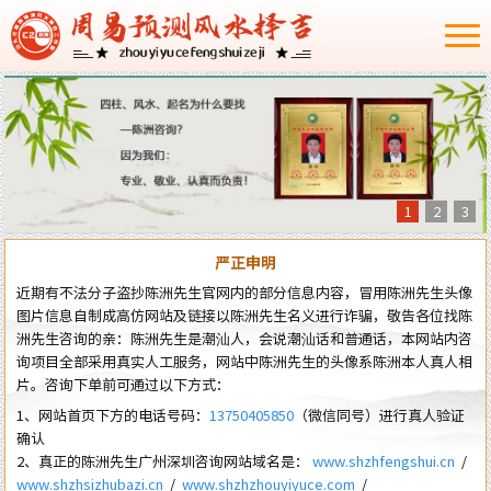
1
2
3
严正申明
近期有不法分子盗抄陈洲先生官网内的部分信息内容，冒用陈洲先生头像
图片信息自制成高仿网站及链接以陈洲先生名义进行诈骗，敬告各位找陈
洲先生咨询的亲：陈洲先生是潮汕人，会说潮汕话和普通话，本网站内咨
询项目全部采用真实人工服务，网站中陈洲先生的头像系陈洲本人真人相
片。咨询下单前可通过以下方式：
1、网站首页下方的电话号码：
13750405850
（微信同号）进行真人验证
确认
2、真正的陈洲先生广州深圳咨询网站域名是：
www.shzhfengshui.cn
/
www.shzhsizhubazi.cn
/
www.shzhzhouyiyuce.com
/