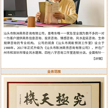
汕头市陈洲商务咨询有限公司，是粤东唯一一家及至全国为数不多的一对
一为客户提供商务信息咨询、投资咨询、情感咨询、风水起名咨询、生命
规律咨询的专业机构。 公司的前身《汕头市周易预测工作室》设立于
1988年，2017年正式升级为《汕头市陈洲商务咨询有限公司》，并在广
州市和深圳市增设风水堪舆、四柱八字咨询工作室连锁分店，全面有针对
性地为在广州市和深圳市工作、生活的广大广州、深圳客户提供咨询服
【详情】
务。 从工作室到公司成立多年来广泛服务于:企业、个人、机构等各类行
业领域，公司对外的服务宗旨是：顾客至上、实在真诚、认真负责、权威
业务范围
可信。近四十年来深得众多新老客户的高度好评和信任。 陈洲先生是三
十年前在汕头市与张克明、胡玉尺名老先生齐名的老牌预测师、风水师。
几十年来专业于四柱八字的预测、周易六爻占卜、风水堪舆调理，各种喜
庆择吉等。一生以直言敢断的风格，从不虚言巧语的业德而深受广大各界
人士的高度好评和信赖。时间能证明实力，陈洲先生能够三十多年从业至
今，口碑越来越好，客户越来越多，可想而知陈洲先生的学术修为的高深
程度！ 陈洲先生研究运用易学近四十年、学术上:理论基础高深，博取众
家之长，经验丰富、见解独到、业德高尚。 本公司网站对外服务项目，