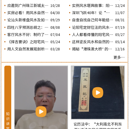
的风水态势
动土入宅择吉需知
人会大不利之二：‘壬
应邀到广州珠江新城太平
实例风水堪舆故事：阳宅
10/28
12/24
子’ 日元
洋金融大厦堪舆调理风水
凶灶惹出来的凶祸与化解
买房必看！用风水自然环
深圳飞跃40年！论“大
04/30
11/07
方法
境观教你怎样选购住宅房
鹏戏龟”和“儒子牛”的风
论汕头新楼盘风水及如何
自查自找自己何年能结婚
08/31
09/29
子及正确的装修布局规划
水格局……
生子？四柱“红鸾、天
正确化解“门、主、灶”
四柱八字预测总纲之：生
论阳宅定财位法的风水依
08/08
07/19
的煞气
喜” 二星临年运是否就一
成四柱八字的依据及日月
据及怎样正确运用财位催
客厅风水不好：制约了家
人人都看得懂的阳宅风水
07/04
05/27
定能结婚生子？
五星主政的各自特性……
财
庭运势及汕头经济发
通用口诀
《择吉要诀》之阳宅风水
这样逆反风水和自然的室
05/24
05/14
展……
择日法
内布局房子，千万不能
用人文自然发展观剖析相
揭秘“港珠澳大桥” 的建
03/28
12/16
买！
学论中“三庭五官” 流年
设：隐藏着大陆与香港的
更多…
运程设定的依据
风水大战！
知
识
讲
论历法中：“大利南北不利东
堂