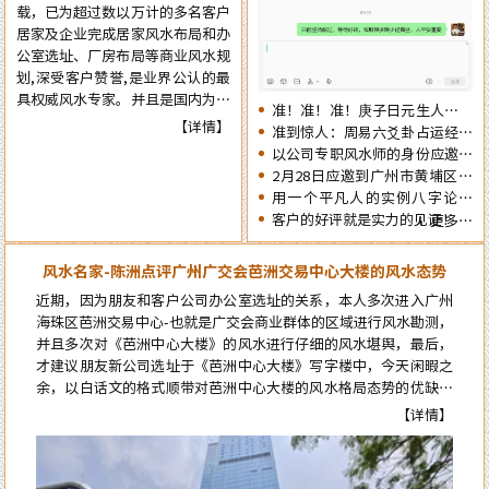
载，已为超过数以万计的多名客户
觉，提前了解一下2026年十二生
居家及企业完成居家风水布局和办
肖的流年运势情况为未来的一年提
公室选址、厂房布局等商业风水规
前布局，争取更大的成就……
划,深受客户赞誉,是业界公认的最
具权威风水专家。并且是国内为数
准！准！准！庚子日元生人丙午
不多的资深四柱周易预测师，在四
【详情】
流年的运势判断实例
准到惊人：周易六爻卦占运经典
十余年的预测生涯中，四柱及周易
案例分享
以公司专职风水师的身份应邀出
预测案例达二、三十万例以上，准
席《星橙网络科技公司》成立5
2月28日应邀到广州市黄埔区为
确率在98%以上。
周年庆典
朋友的亲戚堪舆住房风水
用一个平凡人的实例八字论断
2026马年的流年运势
客户的好评就是实力的见证！
更多…
风水名家-陈洲点评广州广交会芭洲交易中心大楼的风水态势
近期，因为朋友和客户公司办公室选址的关系，本人多次进入广州
海珠区芭洲交易中心-也就是广交会商业群体的区域进行风水勘测，
并且多次对《芭洲中心大楼》的风水进行仔细的风水堪舆，最后，
才建议朋友新公司选址于《芭洲中心大楼》写字楼中，今天闲暇之
来自郭女士的评价：
余，以白话文的格式顺带对芭洲中心大楼的风水格局态势的优缺点
陈大师的风水学术真实用，本人是做美容护理的，去年在广州番禺粤海天
进行点评。而要想更科学的论断芭洲中心大楼的风水格局态势，就
【详情】
河城开了家美容店连续亏损了7个月，今年找到陈洲大师看了以后店内布
必须先了解知道芭洲中心大楼及本区位的风水来龙源头…
局重新调理一遍，第二个月就扭亏为盈了，现在正在上升期阶段，感谢陈
大师的指导。