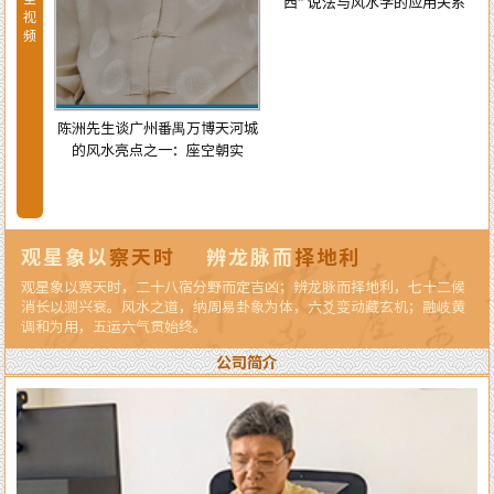
西” 说法与风水学的应用关系
视
频
陈洲先生谈广州番禺万博天河城
的风水亮点之一：座空朝实
天河城
龙纳水
观星象以
察天时
辨龙脉而
择地利
观星象以察天时，二十八宿分野而定吉凶；辨龙脉而择地利，七十二候
消长以测兴衰。风水之道，纳周易卦象为体，六爻变动藏玄机；融岐黄
调和为用，五运六气贯始终。
公司简介