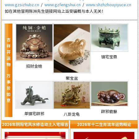
www.gzsizhubz.cn
/
www.gzfengshui.cn
/
www.shzhzhouyiyuce.cn
如在其他冒用陈洲先生链接网站上当受骗概与本人无关！
吉祥开运物 万事皆如意
镇宅宝鼎
招财金蟾
聚宝盆
辟邪貔貅
单镇宅辟邪
八卦龙龟
2026年阴阳宅风水修造动土入宅择吉
2026年十二生肖流年运势概论
需知