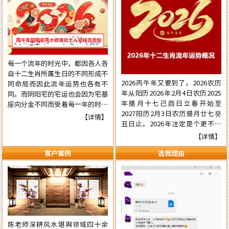
每一个流年的时光中，都因各人各
自十二生肖所属生日的不同形成不
2026丙午年又要到了，2026农历
同命局而因此流年运势也各有不
年从阳历2026年2月4日农历2025
同。而阴阳宅的宅运也会因为宅基
年腊月十七己酉日立春开始至
座向分金不同而受着每一年的时光
2027阳历2月3日农历腊月廿七癸
气运的不同影响，在阳宅置业建造
【详情】
丑日止。2026年注定是个更不平
和阴宅修造上也有着不一样的风水
常的流年，本年国际形势会更加动
讲究。为使自己在新的一年里能够
【详情】
荡混乱复杂，国内派系斗争逼害严
在阳宅置业建造和阴宅修造的事项
客户案例
选我理由
重，经济更加混乱，行业拢断更加
择吉中做到正确，就需要了解一下
白热化，民营企业压力已至顶端悬
2026年阴阳宅风水修造动土入宅
崖之上。有更多的民营企业被洗牌
择吉的具体要点，为心宜的吉屋修
面临关闭，两极化更加明显。但不
建入宅或阴宅的修造选取到一个能
管怎样，各人有各自的命，十二生
够趋吉避凶的好日辰而做好规划，
肖生人因命局的不同，运势也各有
争取更大的成就……
不同。为使自己在新的一年里能够
陈老师深耕风水堪舆领域四十余
趋吉避凶行好运，有必要先知先