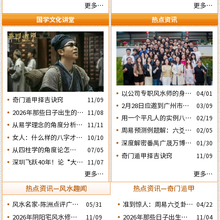
妙的风水布局
更多…
更多…
国学文化讲堂
热点资讯
以公司专职风水师的身份
04/01
奇门遁甲择吉诀窍
11/09
应邀出席《星橙网络科技
2月28日应邀到广州市黄
03/09
公司》成立5周年庆典
2026年那些日子出生的人
11/08
埔区为朋友的亲戚堪舆住
用一个平凡人的实例八字
02/19
会大不利之四：‘庚子’
房风水
从易学理念的角度分析蔡
11/11
论断2026马年的流年运势
周易预测例题解：六爻占
02/05
日元
英文“谋独” 之路还能走
女人：什么样的八字才算
10/10
卜2026年流年运势卦象分
深度解密番禺广晟万博中
01/30
多远？
好命？女命六十条断语及
析
​从四柱学的角度论怎样掌
07/05
心写字楼商铺商业不竞气
奇门遁甲择吉诀窍
注解
11/09
握命运及怎样正确化解流
深圳飞跃40年！论“大鹏
的风水原因
11/07
年运程中的灾祸
戏龟”和“儒子牛”的风水
更多…
更多…
格局……
热点资讯—风水趣闻
热点资讯—奇门遁甲
风水名家-陈洲点评广州
准到惊人：周易六爻卦占
05/31
04/22
广交会芭洲交易中心大楼
运经典案例分享
2026年阴阳宅风水修造
2026年那些日子出生的
11/09
11/04