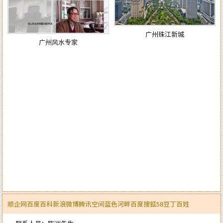
广州珠江新城
广州风水专家
顺企网
百度百科
新浪微博
腾讯空间
蓝色河畔
百度
搜狐
58
豆丁
百姓