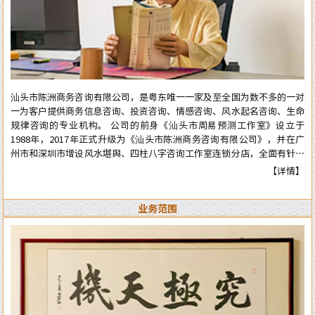
汕头市陈洲商务咨询有限公司，是粤东唯一一家及至全国为数不多的一对
一为客户提供商务信息咨询、投资咨询、情感咨询、风水起名咨询、生命
规律咨询的专业机构。 公司的前身《汕头市周易预测工作室》设立于
1988年，2017年正式升级为《汕头市陈洲商务咨询有限公司》，并在广
州市和深圳市增设风水堪舆、四柱八字咨询工作室连锁分店，全面有针对
性地为在广州市和深圳市工作、生活的广大广州、深圳客户提供咨询服
【详情】
务。 从工作室到公司成立多年来广泛服务于:企业、个人、机构等各类行
业领域，公司对外的服务宗旨是：顾客至上、实在真诚、认真负责、权威
业务范围
可信。近四十年来深得众多新老客户的高度好评和信任。 陈洲先生是三
十年前在汕头市与张克明、胡玉尺名老先生齐名的老牌预测师、风水师。
几十年来专业于四柱八字的预测、周易六爻占卜、风水堪舆调理，各种喜
庆择吉等。一生以直言敢断的风格，从不虚言巧语的业德而深受广大各界
人士的高度好评和信赖。时间能证明实力，陈洲先生能够三十多年从业至
今，口碑越来越好，客户越来越多，可想而知陈洲先生的学术修为的高深
程度！ 陈洲先生研究运用易学近四十年、学术上:理论基础高深，博取众
家之长，经验丰富、见解独到、业德高尚。 本公司网站对外服务项目，