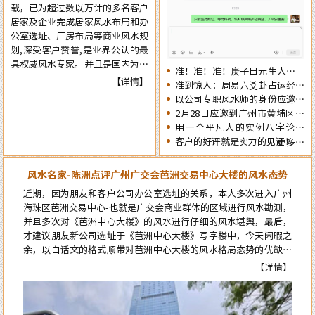
载，已为超过数以万计的多名客户
觉，提前了解一下2026年十二生
居家及企业完成居家风水布局和办
肖的流年运势情况为未来的一年提
公室选址、厂房布局等商业风水规
前布局，争取更大的成就……
划,深受客户赞誉,是业界公认的最
具权威风水专家。并且是国内为数
准！准！准！庚子日元生人丙午
不多的资深四柱周易预测师，在四
【详情】
流年的运势判断实例
准到惊人：周易六爻卦占运经典
十余年的预测生涯中，四柱及周易
案例分享
以公司专职风水师的身份应邀出
预测案例达二、三十万例以上，准
席《星橙网络科技公司》成立5
2月28日应邀到广州市黄埔区为
确率在98%以上。
周年庆典
朋友的亲戚堪舆住房风水
用一个平凡人的实例八字论断
2026马年的流年运势
客户的好评就是实力的见证！
更多…
风水名家-陈洲点评广州广交会芭洲交易中心大楼的风水态势
近期，因为朋友和客户公司办公室选址的关系，本人多次进入广州
海珠区芭洲交易中心-也就是广交会商业群体的区域进行风水勘测，
并且多次对《芭洲中心大楼》的风水进行仔细的风水堪舆，最后，
才建议朋友新公司选址于《芭洲中心大楼》写字楼中，今天闲暇之
余，以白话文的格式顺带对芭洲中心大楼的风水格局态势的优缺点
进行点评。而要想更科学的论断芭洲中心大楼的风水格局态势，就
来自郭女士的评价：
【详情】
必须先了解知道芭洲中心大楼及本区位的风水来龙源头…
陈大师的风水学术真实用，本人是做美容护理的，去年在广州番禺粤海天
河城开了家美容店连续亏损了7个月，今年找到陈洲大师看了以后店内布
局重新调理一遍，第二个月就扭亏为盈了，现在正在上升期阶段，感谢陈