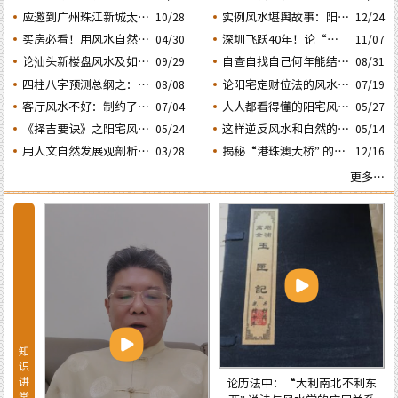
的风水态势
动土入宅择吉需知
人会大不利之二：‘壬
应邀到广州珠江新城太平
实例风水堪舆故事：阳宅
10/28
12/24
子’ 日元
洋金融大厦堪舆调理风水
凶灶惹出来的凶祸与化解
买房必看！用风水自然环
深圳飞跃40年！论“大
04/30
11/07
方法
境观教你怎样选购住宅房
鹏戏龟”和“儒子牛”的风
论汕头新楼盘风水及如何
自查自找自己何年能结婚
08/31
09/29
子及正确的装修布局规划
水格局……
生子？四柱“红鸾、天
正确化解“门、主、灶”
四柱八字预测总纲之：生
论阳宅定财位法的风水依
08/08
07/19
的煞气
喜” 二星临年运是否就一
成四柱八字的依据及日月
据及怎样正确运用财位催
客厅风水不好：制约了家
人人都看得懂的阳宅风水
07/04
05/27
定能结婚生子？
五星主政的各自特性……
财
庭运势及汕头经济发
通用口诀
《择吉要诀》之阳宅风水
这样逆反风水和自然的室
05/24
05/14
展……
择日法
内布局房子，千万不能
用人文自然发展观剖析相
揭秘“港珠澳大桥” 的建
03/28
12/16
买！
学论中“三庭五官” 流年
设：隐藏着大陆与香港的
更多…
运程设定的依据
风水大战！
知
识
讲
论历法中：“大利南北不利东
堂