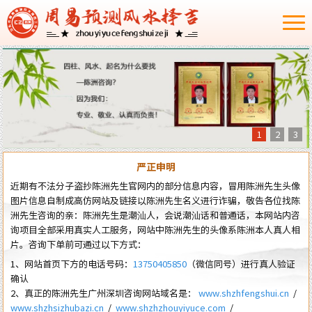
1
2
3
严正申明
近期有不法分子盗抄陈洲先生官网内的部分信息内容，冒用陈洲先生头像
图片信息自制成高仿网站及链接以陈洲先生名义进行诈骗，敬告各位找陈
洲先生咨询的亲：陈洲先生是潮汕人，会说潮汕话和普通话，本网站内咨
询项目全部采用真实人工服务，网站中陈洲先生的头像系陈洲本人真人相
片。咨询下单前可通过以下方式：
1、网站首页下方的电话号码：
13750405850
（微信同号）进行真人验证
确认
2、真正的陈洲先生广州深圳咨询网站域名是：
www.shzhfengshui.cn
/
www.shzhsizhubazi.cn
/
www.shzhzhouyiyuce.com
/