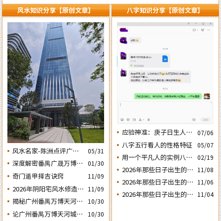
风水知识分享【原创文章】
八字知识分享【原创文章】
应验神准：庚子日生人丙
07/06
午流年运势判断的应验结
八字五行看人的性格特征
05/07
风水名家-陈洲点评广州
05/31
果
用一个平凡人的实例八字
02/19
广交会芭洲交易中心大楼
深度解密番禺广晟万博中
01/30
论断2026马年的流年运势
的风水态势
2026年那些日子出生的人
11/08
心写字楼商铺商业不竞气
奇门遁甲择吉诀窍
11/09
会大不利之四：‘庚子’
2026年那些日子出生的人
的风水原因
11/06
2026年阴阳宅风水修造动
日元
11/09
会大不利之三：‘丙子’
2026年那些日子出生的人
11/04
土入宅择吉需知
日元
揭秘广州番禺万博天河城
10/30
会大不利之二：‘壬子’
玄妙的风水布局
日元
论广州番禺万博天河城玄
10/30