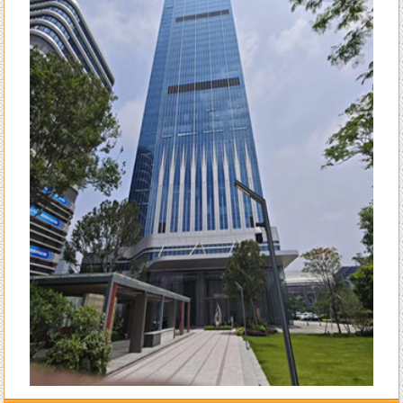
大师的指导。
来自李女士的评价：
陈洲老师的风水学水平确实高明，本人是做法务工作的，去年刚出来创业
自己成立律所开始有三个月是吃空晌的，后来请陈老师调换了办公室并对
办公室布局做了全面调理指导，不出月就 开始改变至现在业务一个接一
个不停的接单。真心感恩陈老师的指导！
来自王生的评价：
全网找了个遍，还是陈洲老师的学术水平高，难怪陈老师名号响彻整个潮
汕甚至海内外多地！
来自李先生的评价：
不得承认老师的水平高，上个月找老师调理一下住宅风水，这个月的运势
就开始转变得顺利了，生意也兴旺起来了。给一百个赞
来自王小姐的评价：
大师就是大师的水平，看风水不只是遵循古法，而且科学实用，我只信任
陈洲先生！
来自孙先生的评价：
找陈洲老师先生算八字算流年已有13个年头了，每一年的运势都算得很
准，老师算我去年八月会有一次意外破财，真的应时就被诈骗了一笔不小
不大的钱。