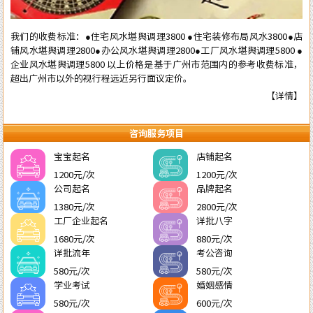
我们的收费标准：●住宅风水堪舆调理3800 ●住宅装修布局风水3800●店
铺风水堪舆调理2800●办公风水堪舆调理2800●工厂风水堪舆调理5800 ●
企业风水堪舆调理5800 以上价格是基于广州市范围内的参考收费标准，
超出广州市以外的视行程远近另行面议定价。
【详情】
咨询服务项目
宝宝起名
店铺起名
1200元/次
1200元/次
公司起名
品牌起名
1380元/次
2800元/次
工厂企业起名
详批八字
1680元/次
880元/次
详批流年
考公咨询
580元/次
580元/次
学业考试
婚姻感情
580元/次
600元/次