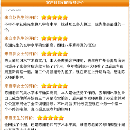
客户对我们的服务评价
来自赵先生的评价：
不得不承认陈先生算八字有水平，找过那么多人算过，陈先生是最准的一
个。
来自李先生的评价：
陈洲先生的玄学水平确实很高，四柱八字算得真的很准!
来自郭女士的评价：
陈大师的风水学术真实用，本人是做美容护理的，去年在广州番禺粤海天
河城开了家美容店连续亏损了7个月，今年找到陈洲大师看了以后店内布
局重新调理一遍，第二个月就扭亏为盈了，现在正在上升期阶段，感谢陈
大师的指导。
来自李女士的评价：
陈洲老师的风水学水平确实高明，本人是做法务工作的，去年刚出来创业
自己成立律所开始有三个月是吃空晌的，后来请陈老师调换了办公室并对
办公室布局做了全面调理指导，不出月就 开始改变至现在业务一个接一
个不停的接单。真心感恩陈老师的指导！
来自王生的评价：
全网找了个遍，还是陈洲老师的学术水平高，难怪陈老师名号响彻整个潮
汕甚至海内外多地！
来自李先生的评价：