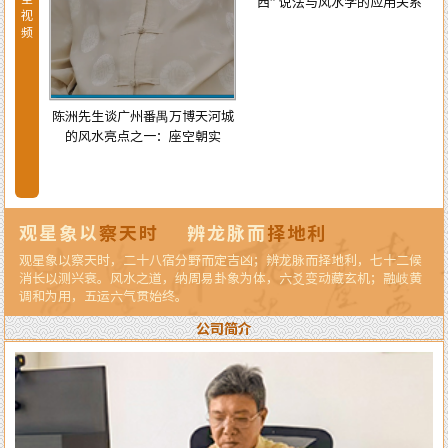
西” 说法与风水学的应用关系
视
频
陈洲先生谈广州番禺万博天河城
的风水亮点之一：座空朝实
天河城
龙纳水
观星象以
察天时
辨龙脉而
择地利
观星象以察天时，二十八宿分野而定吉凶；辨龙脉而择地利，七十二候
消长以测兴衰。风水之道，纳周易卦象为体，六爻变动藏玄机；融岐黄
调和为用，五运六气贯始终。
公司简介