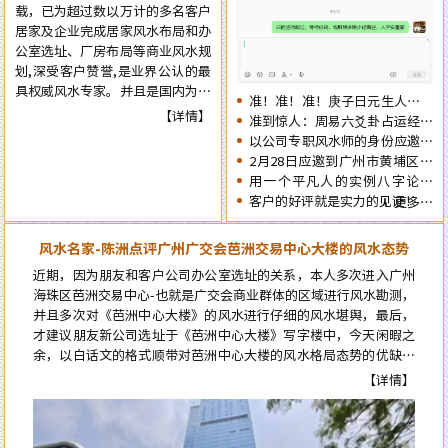
载，已为超过数以万计的多名客户
觉，提前了解一下2026年十二生
居家及企业完成居家风水布局和办
肖的流年运势情况为未来的一年提
公室选址、厂房布局等商业风水规
前布局，争取更大的成就……
划,深受客户赞誉,是业界公认的最
具权威风水专家。并且是国内为数
准！准！准！庚子日元生人丙午
不多的资深四柱周易预测师，在四
【详情】
流年的运势判断实例
准到惊人：周易六爻卦占运经典
十余年的预测生涯中，四柱及周易
案例分享
以公司专职风水师的身份应邀出
预测案例达二、三十万例以上，准
席《星橙网络科技公司》成立5
2月28日应邀到广州市黄埔区为
确率在98%以上。
周年庆典
朋友的亲戚堪舆住房风水
用一个平凡人的实例八字论断
2026马年的流年运势
客户的好评就是实力的见证！
更多…
风水名家-陈洲点评广州广交会芭洲交易中心大楼的风水态势
近期，因为朋友和客户公司办公室选址的关系，本人多次进入广州
海珠区芭洲交易中心-也就是广交会商业群体的区域进行风水勘测，
并且多次对《芭洲中心大楼》的风水进行仔细的风水堪舆，最后，
才建议朋友新公司选址于《芭洲中心大楼》写字楼中，今天闲暇之
余，以白话文的格式顺带对芭洲中心大楼的风水格局态势的优缺点
进行点评。而要想更科学的论断芭洲中心大楼的风水格局态势，就
【详情】
必须先了解知道芭洲中心大楼及本区位的风水来龙源头…
来自郭女士的评价：
陈大师的风水学术真实用，本人是做美容护理的，去年在广州番禺粤海天
河城开了家美容店连续亏损了7个月，今年找到陈洲大师看了以后店内布