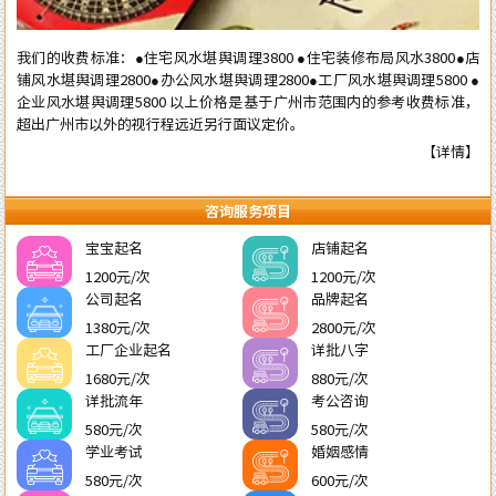
我们的收费标准：●住宅风水堪舆调理3800 ●住宅装修布局风水3800●店
铺风水堪舆调理2800●办公风水堪舆调理2800●工厂风水堪舆调理5800 ●
企业风水堪舆调理5800 以上价格是基于广州市范围内的参考收费标准，
超出广州市以外的视行程远近另行面议定价。
【详情】
咨询服务项目
宝宝起名
店铺起名
1200元/次
1200元/次
公司起名
品牌起名
1380元/次
2800元/次
工厂企业起名
详批八字
1680元/次
880元/次
详批流年
考公咨询
580元/次
580元/次
学业考试
婚姻感情
580元/次
600元/次