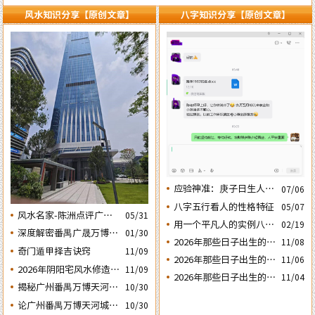
风水知识分享【原创文章】
八字知识分享【原创文章】
应验神准：庚子日生人丙
07/06
午流年运势判断的应验结
八字五行看人的性格特征
05/07
风水名家-陈洲点评广州
05/31
果
用一个平凡人的实例八字
02/19
广交会芭洲交易中心大楼
深度解密番禺广晟万博中
01/30
论断2026马年的流年运势
的风水态势
2026年那些日子出生的人
11/08
心写字楼商铺商业不竞气
奇门遁甲择吉诀窍
11/09
会大不利之四：‘庚子’
2026年那些日子出生的人
的风水原因
11/06
2026年阴阳宅风水修造动
日元
11/09
会大不利之三：‘丙子’
2026年那些日子出生的人
11/04
土入宅择吉需知
日元
揭秘广州番禺万博天河城
10/30
会大不利之二：‘壬子’
玄妙的风水布局
日元
论广州番禺万博天河城玄
10/30