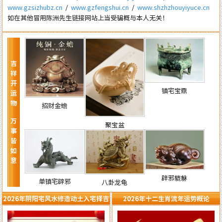
www.gzsizhubz.cn
/
www.gzfengshui.cn
/
www.shzhzhouyiyuce.cn
如在其他冒用陈洲先生链接网站上当受骗概与本人无关！
吉祥开运物 万事皆如意
镇宅宝鼎
招财金蟾
聚宝盆
辟邪貔貅
单镇宅辟邪
八卦龙龟
2026年阴阳宅风水修造动土入宅择吉
2026年十二生肖流年运势概论
需知