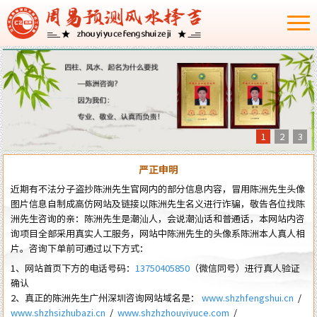
1
2
3
严正申明
近期有不法分子盗抄陈洲先生官网内的部分信息内容，冒用陈洲先生头像
图片信息自制成高仿网站及链接以陈洲先生名义进行诈骗，敬告各位找陈
洲先生咨询的亲：陈洲先生是潮汕人，会说潮汕话和普通话，本网站内咨
询项目全部采用真实人工服务，网站中陈洲先生的头像系陈洲本人真人相
片。咨询下单前可通过以下方式：
1、网站首页下方的电话号码：
13750405850
（微信同号）进行真人验证
确认
2、真正的陈洲先生广州深圳咨询网站域名是：
www.shzhfengshui.cn
/
www.shzhsizhubazi.cn
/
www.shzhzhouyiyuce.com
/