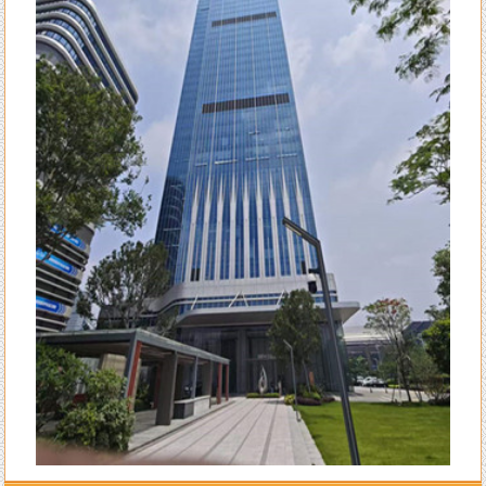
局重新调理一遍，第二个月就扭亏为盈了，现在正在上升期阶段，感谢陈
大师的指导。
来自李女士的评价：
陈洲老师的风水学水平确实高明，本人是做法务工作的，去年刚出来创业
自己成立律所开始有三个月是吃空晌的，后来请陈老师调换了办公室并对
办公室布局做了全面调理指导，不出月就 开始改变至现在业务一个接一
个不停的接单。真心感恩陈老师的指导！
来自王生的评价：
全网找了个遍，还是陈洲老师的学术水平高，难怪陈老师名号响彻整个潮
汕甚至海内外多地！
来自李先生的评价：
不得承认老师的水平高，上个月找老师调理一下住宅风水，这个月的运势
就开始转变得顺利了，生意也兴旺起来了。给一百个赞
来自王小姐的评价：
大师就是大师的水平，看风水不只是遵循古法，而且科学实用，我只信任
陈洲先生！
来自孙先生的评价：
找陈洲老师先生算八字算流年已有13个年头了，每一年的运势都算得很
准，老师算我去年八月会有一次意外破财，真的应时就被诈骗了一笔不小