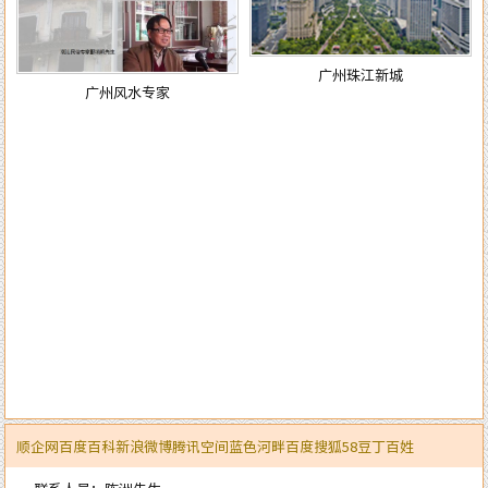
广州珠江新城
广州风水专家
顺企网
百度百科
新浪微博
腾讯空间
蓝色河畔
百度
搜狐
58
豆丁
百姓