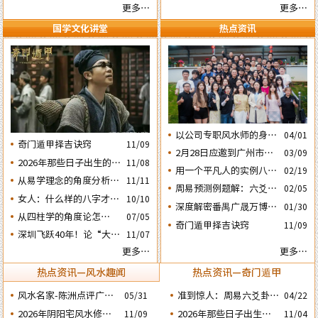
妙的风水布局
更多…
更多…
国学文化讲堂
热点资讯
以公司专职风水师的身份
04/01
奇门遁甲择吉诀窍
11/09
应邀出席《星橙网络科技
2月28日应邀到广州市黄
03/09
公司》成立5周年庆典
2026年那些日子出生的人
11/08
埔区为朋友的亲戚堪舆住
用一个平凡人的实例八字
02/19
会大不利之四：‘庚子’
房风水
从易学理念的角度分析蔡
11/11
论断2026马年的流年运势
周易预测例题解：六爻占
02/05
日元
英文“谋独” 之路还能走
女人：什么样的八字才算
10/10
卜2026年流年运势卦象分
深度解密番禺广晟万博中
01/30
多远？
好命？女命六十条断语及
析
​从四柱学的角度论怎样掌
07/05
心写字楼商铺商业不竞气
奇门遁甲择吉诀窍
注解
11/09
握命运及怎样正确化解流
深圳飞跃40年！论“大鹏
的风水原因
11/07
年运程中的灾祸
戏龟”和“儒子牛”的风水
更多…
更多…
格局……
热点资讯—风水趣闻
热点资讯—奇门遁甲
风水名家-陈洲点评广州
准到惊人：周易六爻卦占
05/31
04/22
广交会芭洲交易中心大楼
运经典案例分享
2026年阴阳宅风水修造
2026年那些日子出生的
11/09
11/04