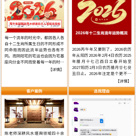
每一个流年的时光中，都因各人各
自十二生肖所属生日的不同形成不
2026丙午年又要到了，2026农历
同命局而因此流年运势也各有不
年从阳历2026年2月4日农历2025
同。而阴阳宅的宅运也会因为宅基
年腊月十七己酉日立春开始至
座向分金不同而受着每一年的时光
2027阳历2月3日农历腊月廿七癸
气运的不同影响，在阳宅置业建造
【详情】
丑日止。2026年注定是个更不平
和阴宅修造上也有着不一样的风水
常的流年，本年国际形势会更加动
讲究。为使自己在新的一年里能够
【详情】
荡混乱复杂，国内派系斗争逼害严
在阳宅置业建造和阴宅修造的事项
客户案例
选我理由
重，经济更加混乱，行业拢断更加
择吉中做到正确，就需要了解一下
白热化，民营企业压力已至顶端悬
2026年阴阳宅风水修造动土入宅
崖之上。有更多的民营企业被洗牌
择吉的具体要点，为心宜的吉屋修
面临关闭，两极化更加明显。但不
建入宅或阴宅的修造选取到一个能
管怎样，各人有各自的命，十二生
够趋吉避凶的好日辰而做好规划，
肖生人因命局的不同，运势也各有
争取更大的成就……
不同。为使自己在新的一年里能够
陈老师深耕风水堪舆领域四十余
趋吉避凶行好运，有必要先知先