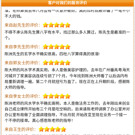
不大的钱。
客户对我们的服务评价
来自赵先生的评价：
不得不承认陈先生算八字有水平，找过那么多人算过，陈先生是最准的一
个。
来自李先生的评价：
陈洲先生的玄学水平确实很高，四柱八字算得真的很准!
来自郭女士的评价：
陈大师的风水学术真实用，本人是做美容护理的，去年在广州番禺粤海天
河城开了家美容店连续亏损了7个月，今年找到陈洲大师看了以后店内布
局重新调理一遍，第二个月就扭亏为盈了，现在正在上升期阶段，感谢陈
大师的指导。
来自李女士的评价：
陈洲老师的风水学水平确实高明，本人是做法务工作的，去年刚出来创业
自己成立律所开始有三个月是吃空晌的，后来请陈老师调换了办公室并对
办公室布局做了全面调理指导，不出月就 开始改变至现在业务一个接一
个不停的接单。真心感恩陈老师的指导！
来自王生的评价：
全网找了个遍，还是陈洲老师的学术水平高，难怪陈老师名号响彻整个潮
汕甚至海内外多地！