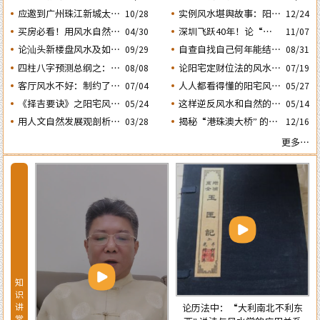
的风水态势
动土入宅择吉需知
人会大不利之二：‘壬
应邀到广州珠江新城太平
实例风水堪舆故事：阳宅
10/28
12/24
子’ 日元
洋金融大厦堪舆调理风水
凶灶惹出来的凶祸与化解
买房必看！用风水自然环
深圳飞跃40年！论“大
04/30
11/07
方法
境观教你怎样选购住宅房
鹏戏龟”和“儒子牛”的风
论汕头新楼盘风水及如何
自查自找自己何年能结婚
08/31
09/29
子及正确的装修布局规划
水格局……
生子？四柱“红鸾、天
正确化解“门、主、灶”
四柱八字预测总纲之：生
论阳宅定财位法的风水依
08/08
07/19
的煞气
喜” 二星临年运是否就一
成四柱八字的依据及日月
据及怎样正确运用财位催
客厅风水不好：制约了家
人人都看得懂的阳宅风水
07/04
05/27
定能结婚生子？
五星主政的各自特性……
财
庭运势及汕头经济发
通用口诀
《择吉要诀》之阳宅风水
这样逆反风水和自然的室
05/24
05/14
展……
择日法
内布局房子，千万不能
用人文自然发展观剖析相
揭秘“港珠澳大桥” 的建
03/28
12/16
买！
学论中“三庭五官” 流年
设：隐藏着大陆与香港的
更多…
运程设定的依据
风水大战！
知
识
讲
论历法中：“大利南北不利东
堂