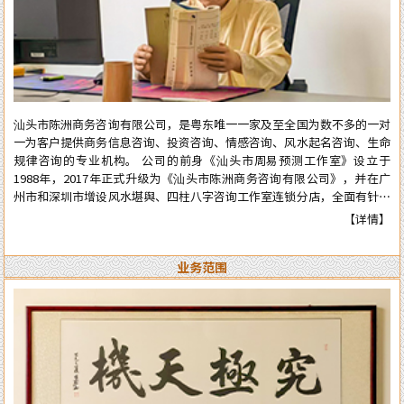
汕头市陈洲商务咨询有限公司，是粤东唯一一家及至全国为数不多的一对
一为客户提供商务信息咨询、投资咨询、情感咨询、风水起名咨询、生命
规律咨询的专业机构。 公司的前身《汕头市周易预测工作室》设立于
1988年，2017年正式升级为《汕头市陈洲商务咨询有限公司》，并在广
州市和深圳市增设风水堪舆、四柱八字咨询工作室连锁分店，全面有针对
性地为在广州市和深圳市工作、生活的广大广州、深圳客户提供咨询服
【详情】
务。 从工作室到公司成立多年来广泛服务于:企业、个人、机构等各类行
业领域，公司对外的服务宗旨是：顾客至上、实在真诚、认真负责、权威
业务范围
可信。近四十年来深得众多新老客户的高度好评和信任。 陈洲先生是三
十年前在汕头市与张克明、胡玉尺名老先生齐名的老牌预测师、风水师。
几十年来专业于四柱八字的预测、周易六爻占卜、风水堪舆调理，各种喜
庆择吉等。一生以直言敢断的风格，从不虚言巧语的业德而深受广大各界
人士的高度好评和信赖。时间能证明实力，陈洲先生能够三十多年从业至
今，口碑越来越好，客户越来越多，可想而知陈洲先生的学术修为的高深
程度！ 陈洲先生研究运用易学近四十年、学术上:理论基础高深，博取众
家之长，经验丰富、见解独到、业德高尚。 本公司网站对外服务项目，