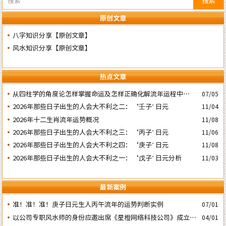
搜索
原创文章
八字知识分享【原创文章】
风水知识分享【原创文章】
热点文章
​从四柱学的角度论怎样掌握命运及怎样正确化解流年运程中的灾
07/05
祸
2026年那些日子出生的人会大不利之二：‘壬子’ 日元
11/04
2026年十二生肖流年运势概况
11/08
2026年那些日子出生的人会大不利之三：‘丙子’ 日元
11/06
2026年那些日子出生的人会大不利之四：‘庚子’ 日元
11/08
2026年那些日子出生的人会大不利之一：‘戊子’ 日元分析
11/03
最新案例
准！准！准！庚子日元生人丙午流年的运势判断实例
07/01
以公司专职风水师的身份应邀出席《星橙网络科技公司》成立5
04/01