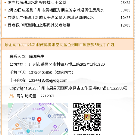
周年庆典
陈老师深耕风水堪舆领域四十余载
03/25
2月28日应邀到广州市黄埔区为朋友的亲戚堪舆住房风水
03/09
应邀到广州珠江新城太平洋金融大厦堪舆调理风水
10/28
受老客户特邀到山上堪舆其父老坟墓
12/09
顺企网
百度百科
新浪微博
腾讯空间
蓝色河畔
百度
搜狐
58
豆丁
百姓
联系人员：陈洲先生
公司地址：广州市番禺区南村镇万博二路202号1座1320
手机电话：
13750405850
（微信同号）
电子邮箱：
1334418505@qq.com
Copyright 2025 广州市周易预测风水择吉工作室
粤ICP备17122580号
网站访问量：2212071