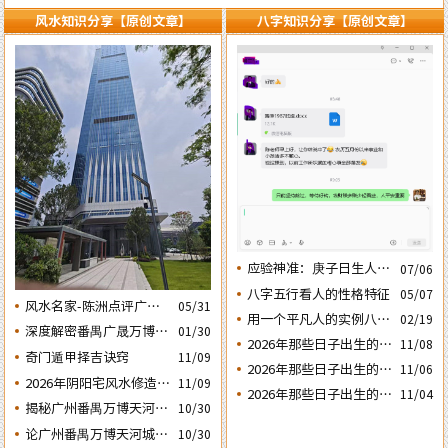
风水知识分享【原创文章】
八字知识分享【原创文章】
应验神准：庚子日生人丙
07/06
午流年运势判断的应验结
八字五行看人的性格特征
05/07
风水名家-陈洲点评广州
05/31
果
用一个平凡人的实例八字
02/19
广交会芭洲交易中心大楼
深度解密番禺广晟万博中
01/30
论断2026马年的流年运势
的风水态势
2026年那些日子出生的人
11/08
心写字楼商铺商业不竞气
奇门遁甲择吉诀窍
11/09
会大不利之四：‘庚子’
2026年那些日子出生的人
的风水原因
11/06
2026年阴阳宅风水修造动
日元
11/09
会大不利之三：‘丙子’
2026年那些日子出生的人
11/04
土入宅择吉需知
日元
揭秘广州番禺万博天河城
10/30
会大不利之二：‘壬子’
玄妙的风水布局
日元
论广州番禺万博天河城玄
10/30