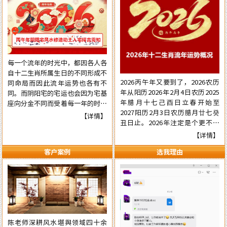
每一个流年的时光中，都因各人各
自十二生肖所属生日的不同形成不
2026丙午年又要到了，2026农历
同命局而因此流年运势也各有不
年从阳历2026年2月4日农历2025
同。而阴阳宅的宅运也会因为宅基
年腊月十七己酉日立春开始至
座向分金不同而受着每一年的时光
2027阳历2月3日农历腊月廿七癸
气运的不同影响，在阳宅置业建造
【详情】
丑日止。2026年注定是个更不平
和阴宅修造上也有着不一样的风水
常的流年，本年国际形势会更加动
讲究。为使自己在新的一年里能够
【详情】
荡混乱复杂，国内派系斗争逼害严
在阳宅置业建造和阴宅修造的事项
客户案例
选我理由
重，经济更加混乱，行业拢断更加
择吉中做到正确，就需要了解一下
白热化，民营企业压力已至顶端悬
2026年阴阳宅风水修造动土入宅
崖之上。有更多的民营企业被洗牌
择吉的具体要点，为心宜的吉屋修
面临关闭，两极化更加明显。但不
建入宅或阴宅的修造选取到一个能
管怎样，各人有各自的命，十二生
够趋吉避凶的好日辰而做好规划，
肖生人因命局的不同，运势也各有
争取更大的成就……
不同。为使自己在新的一年里能够
陈老师深耕风水堪舆领域四十余
趋吉避凶行好运，有必要先知先