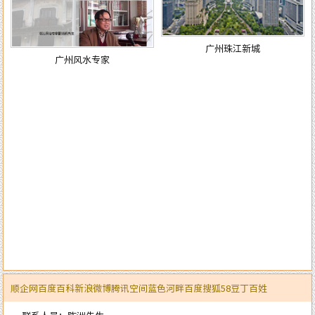
广州珠江新城
广州风水专家
顺企网
百度百科
新浪微博
腾讯空间
蓝色河畔
百度
搜狐
58
豆丁
百姓