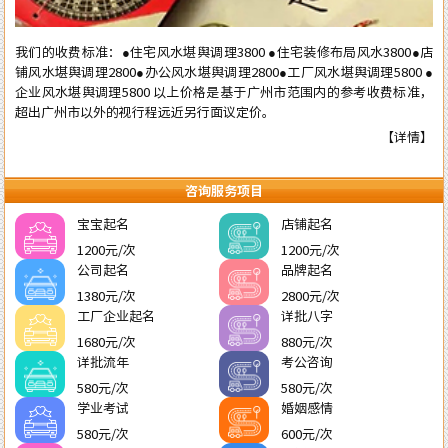
我们的收费标准：●住宅风水堪舆调理3800 ●住宅装修布局风水3800●店
铺风水堪舆调理2800●办公风水堪舆调理2800●工厂风水堪舆调理5800 ●
企业风水堪舆调理5800 以上价格是基于广州市范围内的参考收费标准，
超出广州市以外的视行程远近另行面议定价。
【详情】
咨询服务项目
宝宝起名
店铺起名
1200元/次
1200元/次
公司起名
品牌起名
1380元/次
2800元/次
工厂企业起名
详批八字
1680元/次
880元/次
详批流年
考公咨询
580元/次
580元/次
学业考试
婚姻感情
580元/次
600元/次