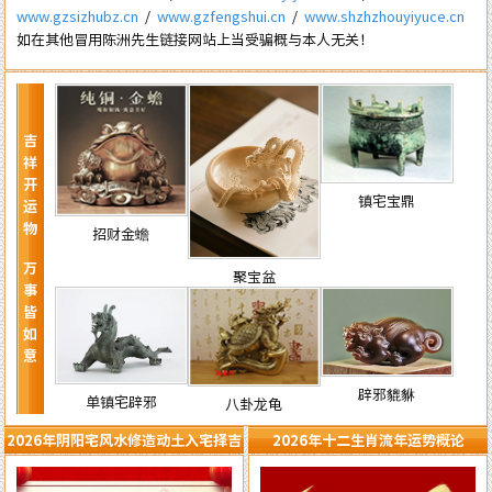
www.gzsizhubz.cn
/
www.gzfengshui.cn
/
www.shzhzhouyiyuce.cn
如在其他冒用陈洲先生链接网站上当受骗概与本人无关！
吉祥开运物 万事皆如意
镇宅宝鼎
招财金蟾
聚宝盆
辟邪貔貅
单镇宅辟邪
八卦龙龟
2026年阴阳宅风水修造动土入宅择吉
2026年十二生肖流年运势概论
需知