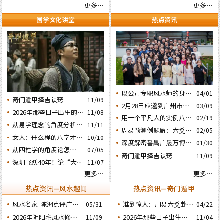
妙的风水布局
更多…
更多…
国学文化讲堂
热点资讯
以公司专职风水师的身份
04/01
奇门遁甲择吉诀窍
11/09
应邀出席《星橙网络科技
2月28日应邀到广州市黄
03/09
公司》成立5周年庆典
2026年那些日子出生的人
11/08
埔区为朋友的亲戚堪舆住
用一个平凡人的实例八字
02/19
会大不利之四：‘庚子’
房风水
从易学理念的角度分析蔡
11/11
论断2026马年的流年运势
周易预测例题解：六爻占
02/05
日元
英文“谋独” 之路还能走
女人：什么样的八字才算
10/10
卜2026年流年运势卦象分
深度解密番禺广晟万博中
01/30
多远？
好命？女命六十条断语及
析
​从四柱学的角度论怎样掌
07/05
心写字楼商铺商业不竞气
奇门遁甲择吉诀窍
注解
11/09
握命运及怎样正确化解流
深圳飞跃40年！论“大鹏
的风水原因
11/07
年运程中的灾祸
戏龟”和“儒子牛”的风水
更多…
更多…
格局……
热点资讯—风水趣闻
热点资讯—奇门遁甲
风水名家-陈洲点评广州
准到惊人：周易六爻卦占
05/31
04/22
广交会芭洲交易中心大楼
运经典案例分享
2026年阴阳宅风水修造
2026年那些日子出生的
11/09
11/04