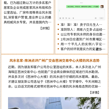
载，已为超过数以万计的多名客户
觉，提前了解一下2026年十二生
居家及企业完成居家风水布局和办
肖的流年运势情况为未来的一年提
公室选址、厂房布局等商业风水规
前布局，争取更大的成就……
划,深受客户赞誉,是业界公认的最
具权威风水专家。并且是国内为数
准！准！准！庚子日元生人丙午
不多的资深四柱周易预测师，在四
【详情】
流年的运势判断实例
准到惊人：周易六爻卦占运经典
十余年的预测生涯中，四柱及周易
案例分享
以公司专职风水师的身份应邀出
预测案例达二、三十万例以上，准
席《星橙网络科技公司》成立5
2月28日应邀到广州市黄埔区为
确率在98%以上。
周年庆典
朋友的亲戚堪舆住房风水
用一个平凡人的实例八字论断
2026马年的流年运势
客户的好评就是实力的见证！
更多…
风水名家-陈洲点评广州广交会芭洲交易中心大楼的风水态势
近期，因为朋友和客户公司办公室选址的关系，本人多次进入广州
海珠区芭洲交易中心-也就是广交会商业群体的区域进行风水勘测，
并且多次对《芭洲中心大楼》的风水进行仔细的风水堪舆，最后，
才建议朋友新公司选址于《芭洲中心大楼》写字楼中，今天闲暇之
余，以白话文的格式顺带对芭洲中心大楼的风水格局态势的优缺点
来自郭女士的评价：
进行点评。而要想更科学的论断芭洲中心大楼的风水格局态势，就
【详情】
必须先了解知道芭洲中心大楼及本区位的风水来龙源头…
陈大师的风水学术真实用，本人是做美容护理的，去年在广州番禺粤海天
河城开了家美容店连续亏损了7个月，今年找到陈洲大师看了以后店内布
局重新调理一遍，第二个月就扭亏为盈了，现在正在上升期阶段，感谢陈