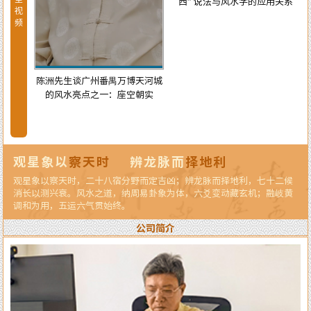
西” 说法与风水学的应用关系
视
频
陈洲先生谈广州番禺万博天河城
的风水亮点之一：座空朝实
天河城
龙纳水
观星象以
察天时
辨龙脉而
择地利
观星象以察天时，二十八宿分野而定吉凶；辨龙脉而择地利，七十二候
消长以测兴衰。风水之道，纳周易卦象为体，六爻变动藏玄机；融岐黄
调和为用，五运六气贯始终。
公司简介