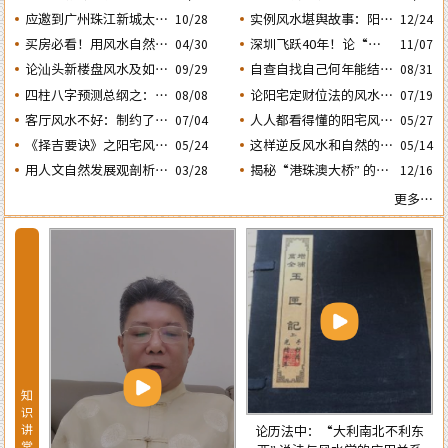
的风水态势
动土入宅择吉需知
人会大不利之二：‘壬
应邀到广州珠江新城太平
实例风水堪舆故事：阳宅
10/28
12/24
子’ 日元
洋金融大厦堪舆调理风水
凶灶惹出来的凶祸与化解
买房必看！用风水自然环
深圳飞跃40年！论“大
04/30
11/07
方法
境观教你怎样选购住宅房
鹏戏龟”和“儒子牛”的风
论汕头新楼盘风水及如何
自查自找自己何年能结婚
08/31
09/29
子及正确的装修布局规划
水格局……
生子？四柱“红鸾、天
正确化解“门、主、灶”
四柱八字预测总纲之：生
论阳宅定财位法的风水依
08/08
07/19
的煞气
喜” 二星临年运是否就一
成四柱八字的依据及日月
据及怎样正确运用财位催
客厅风水不好：制约了家
人人都看得懂的阳宅风水
07/04
05/27
定能结婚生子？
五星主政的各自特性……
财
庭运势及汕头经济发
通用口诀
《择吉要诀》之阳宅风水
这样逆反风水和自然的室
05/24
05/14
展……
择日法
内布局房子，千万不能
用人文自然发展观剖析相
揭秘“港珠澳大桥” 的建
03/28
12/16
买！
学论中“三庭五官” 流年
设：隐藏着大陆与香港的
更多…
运程设定的依据
风水大战！
知
识
讲
论历法中：“大利南北不利东
堂