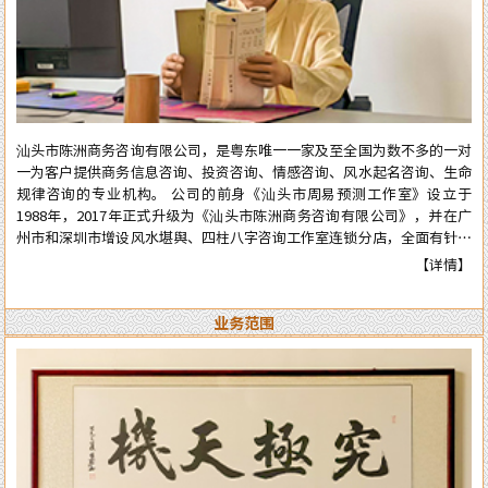
汕头市陈洲商务咨询有限公司，是粤东唯一一家及至全国为数不多的一对
一为客户提供商务信息咨询、投资咨询、情感咨询、风水起名咨询、生命
规律咨询的专业机构。 公司的前身《汕头市周易预测工作室》设立于
1988年，2017年正式升级为《汕头市陈洲商务咨询有限公司》，并在广
州市和深圳市增设风水堪舆、四柱八字咨询工作室连锁分店，全面有针对
性地为在广州市和深圳市工作、生活的广大广州、深圳客户提供咨询服
【详情】
务。 从工作室到公司成立多年来广泛服务于:企业、个人、机构等各类行
业领域，公司对外的服务宗旨是：顾客至上、实在真诚、认真负责、权威
业务范围
可信。近四十年来深得众多新老客户的高度好评和信任。 陈洲先生是三
十年前在汕头市与张克明、胡玉尺名老先生齐名的老牌预测师、风水师。
几十年来专业于四柱八字的预测、周易六爻占卜、风水堪舆调理，各种喜
庆择吉等。一生以直言敢断的风格，从不虚言巧语的业德而深受广大各界
人士的高度好评和信赖。时间能证明实力，陈洲先生能够三十多年从业至
今，口碑越来越好，客户越来越多，可想而知陈洲先生的学术修为的高深
程度！ 陈洲先生研究运用易学近四十年、学术上:理论基础高深，博取众
家之长，经验丰富、见解独到、业德高尚。 本公司网站对外服务项目，