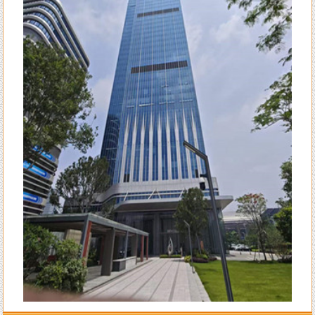
大师的指导。
来自李女士的评价：
陈洲老师的风水学水平确实高明，本人是做法务工作的，去年刚出来创业
自己成立律所开始有三个月是吃空晌的，后来请陈老师调换了办公室并对
办公室布局做了全面调理指导，不出月就 开始改变至现在业务一个接一
个不停的接单。真心感恩陈老师的指导！
来自王生的评价：
全网找了个遍，还是陈洲老师的学术水平高，难怪陈老师名号响彻整个潮
汕甚至海内外多地！
来自李先生的评价：
不得承认老师的水平高，上个月找老师调理一下住宅风水，这个月的运势
就开始转变得顺利了，生意也兴旺起来了。给一百个赞
来自王小姐的评价：
大师就是大师的水平，看风水不只是遵循古法，而且科学实用，我只信任
陈洲先生！
来自孙先生的评价：
找陈洲老师先生算八字算流年已有13个年头了，每一年的运势都算得很
准，老师算我去年八月会有一次意外破财，真的应时就被诈骗了一笔不小
不大的钱。