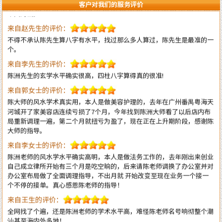
来自赵先生的评价：
客户对我们的服务评价
不得不承认陈先生算八字有水平，找过那么多人算过，陈先生是最准的一
个。
来自李先生的评价：
陈洲先生的玄学水平确实很高，四柱八字算得真的很准!
来自郭女士的评价：
陈大师的风水学术真实用，本人是做美容护理的，去年在广州番禺粤海天
河城开了家美容店连续亏损了7个月，今年找到陈洲大师看了以后店内布
局重新调理一遍，第二个月就扭亏为盈了，现在正在上升期阶段，感谢陈
大师的指导。
来自李女士的评价：
陈洲老师的风水学水平确实高明，本人是做法务工作的，去年刚出来创业
自己成立律所开始有三个月是吃空晌的，后来请陈老师调换了办公室并对
办公室布局做了全面调理指导，不出月就 开始改变至现在业务一个接一
个不停的接单。真心感恩陈老师的指导！
来自王生的评价：
全网找了个遍，还是陈洲老师的学术水平高，难怪陈老师名号响彻整个潮
汕甚至海内外多地！
来自李先生的评价：