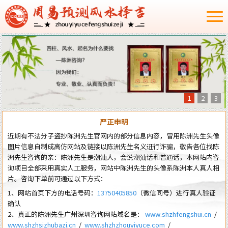
1
2
3
严正申明
近期有不法分子盗抄陈洲先生官网内的部分信息内容，冒用陈洲先生头像
图片信息自制成高仿网站及链接以陈洲先生名义进行诈骗，敬告各位找陈
洲先生咨询的亲：陈洲先生是潮汕人，会说潮汕话和普通话，本网站内咨
询项目全部采用真实人工服务，网站中陈洲先生的头像系陈洲本人真人相
片。咨询下单前可通过以下方式：
1、网站首页下方的电话号码：
13750405850
（微信同号）进行真人验证
确认
2、真正的陈洲先生广州深圳咨询网站域名是：
www.shzhfengshui.cn
/
www.shzhsizhubazi.cn
/
www.shzhzhouyiyuce.com
/