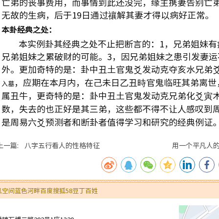
亡弟的丧事费用，而事情到此还没完，缘主携妻告别亡
无故的生病，后于
19
日通过禳解其妻才得以病好正常。
本卦经典之处：
本实例卦其经典之处不止把断言的：
1
，兄弟姐妹有
兄弟姐妹之累破财的可能。
3
，因兄弟姐妹之患引发妻运
外。更加奇特的是：卦中丑土官鬼爻发动克夺亥水兄弟
，应期在本月内，在己未日乙丑時官鬼临旺其弟离世
入墓
属丑牛，更奇特的是：卦中丑土官鬼发动克兄弟化爻寅
数，失去的也正好是其三弟，这些都不得不让人感叹到
是周易六爻预测者和断卦者值得学习和研究的经典例证
上一篇: 八字五行看人的性格特征
用一个平凡人的
讯空间
蓝色河畔
百度
搜狐
58
豆丁
百姓