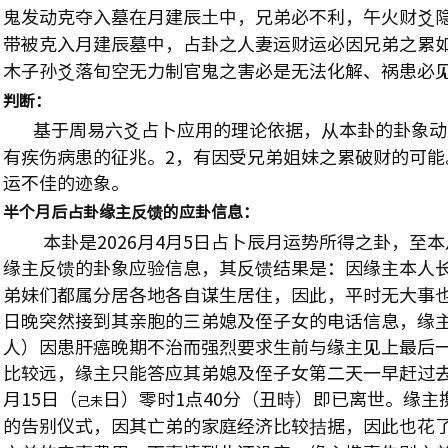
鬼发动克夺入墓在月建辰土中，兄弟必不利，午火财爻
带被克入月建辰墓中，占卦之人妻运财运必因兄弟之累
木子孙爻落旬空无力制官鬼之害必是无法化解、祸患必
判断：
基于周易六爻占卜应用的理论依据，从本卦的卦象动
有疾伤病患的征兆。
2
，有因受兄弟姐妹之累破财的可能
运不佳的迹象。
半个月后占卦缘主反馈的应卦信息：
本卦是
2026
月
4
月
5
日占卜辰月运势所得之卦，至本
缘主反馈的卦象应验信息，其反馈结果是：因缘主本人
弟妹们都属分居各地各自谋生居住，因此，平时无大事
日晚突然接到其亲胞的三弟媳及侄子女的电话信息，缘
人）因患肝癌晚期不治而强烈要求生前与缘主见上最后
比较远，缘主只能答应其弟媳及侄子女第二天一早赶过
月
15
日（
日）零时
1
点
40
分（丑時）即已离世。缘主
己未
的告别仪式，因其亡弟的家庭经济比较拮据，因此也花