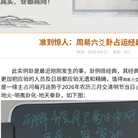
准到惊人：周易六爻卦占运经
时间：2026-04-22
点击：411
此实例卦是最近刚刚发生的事，卦例很经典，其经典
更加把应验的人员及日辰都应验无遗和精确，值得
周易六
是一缘主占问每月运势于
2026
年农历三月交清明节当日
地火
-
明夷卦化
-
地天泰卦，如下图：