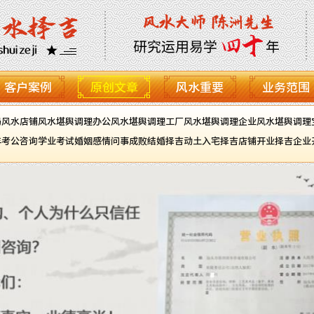
客户案例
原创文章
风水重要
业务范围
局风水
店铺风水堪舆调理
办公风水堪舆调理
工厂风水堪舆调理
企业风水堪舆调理
年
考公咨询
学业考试
婚姻感情
问事成败
结婚择吉
动土入宅择吉
店铺开业择吉
企业