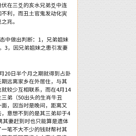
隐伏在三爻的亥水兄弟爻中连
如不利，而丑土官鬼发动化寅
见之兆。
态中做出判断：
1
，兄弟姐妹
。
3
，因兄弟姐妹之患引发妻
月
20
日半个月之期就得到占卦
长期远离家乡在外居住，与其
也就较少互相联系，而在
4
月
14
主三弟（
50
出头的生肖牛丑
一面，因当时是晚间，距离又
去，意想不到的是其三弟却于
4
携其妻赶到时也只能算是遗体
了一笔不大不少的钱财帮衬其