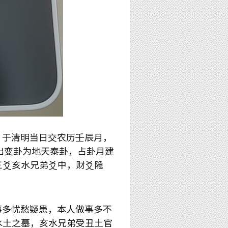
于清明当日交农历壬辰月，
出变卦为地天泰卦，占卦月建
三爻亥水兄弟爻中，财爻隐
多忧愁疑患，本人做事多不
水土之墓，亥水兄弟受丑土官