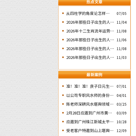
热点文章
​从四柱学的角度论怎样掌握
07/05
命运及怎样正确化解流年运
2026年那些日子出生的人会
11/04
程中的灾祸
大不利之二：‘壬子’ 日元
2026年十二生肖流年运势概
11/08
况
2026年那些日子出生的人会
11/06
大不利之三：‘丙子’ 日元
2026年那些日子出生的人会
11/08
大不利之四：‘庚子’ 日元
2026年那些日子出生的人会
11/03
大不利之一：‘戊子’ 日元
分析
最新案例
准！准！准！庚子日元生人
07/01
丙午流年的运势判断实例
以公司专职风水师的身份应
04/01
邀出席《星橙网络科技公
陈老师深耕风水堪舆领域四
03/25
司》成立5周年庆典
十余载
2月28日应邀到广州市黄埔
03/09
区为朋友的亲戚堪舆住房风
应邀到广州珠江新城太平洋
10/28
水
金融大厦堪舆调理风水
受老客户特邀到山上堪舆其
12/09