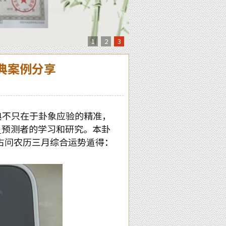
1
2
3
典案例分享
不只在于卦象应验的精准，
预测者的学习和研究。本卦
爻
占问农历三月综合运势遁得：