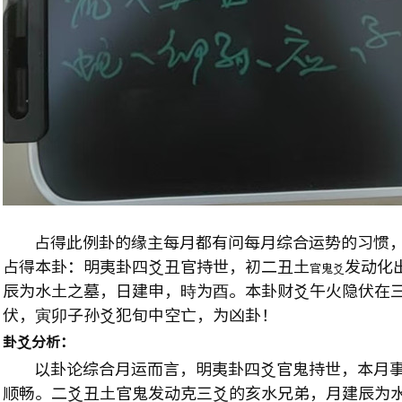
占得此例卦的缘主每月都有问每月综合运势的习惯，
占得本卦：明夷卦四爻丑官持世，初二丑土
发动化
官鬼爻
辰为水土之墓，日建申，時为酉。本卦财爻午火隐伏在
伏，寅卯子孙爻犯旬中空亡，为凶卦！
卦爻分析：
以卦论综合月运而言，明夷卦四爻官鬼持世，本月事
顺畅。二爻丑土官鬼发动克三爻的亥水兄弟，月建辰为