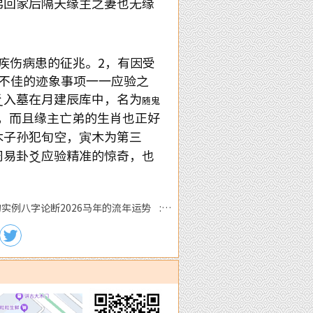
弟回家后隔天缘主之妻也无缘
疾伤病患的征兆。
2
，有因受
不佳的迹象事项一一应验之
爻入墓在月建辰库中，名为
随鬼
，而且缘主亡弟的生肖也正好
木子孙犯旬空，寅木为第三
周易卦爻应验精准的惊奇，也
。
实例八字论断2026马年的流年运势 :下
一篇