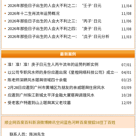
祸
2026年那些日子出生的人会大不利之二：‘壬子’ 日元
11/04
2026年十二生肖流年运势概况
11/08
2026年那些日子出生的人会大不利之三：‘丙子’ 日元
11/06
2026年那些日子出生的人会大不利之四：‘庚子’ 日元
11/08
2026年那些日子出生的人会大不利之一：‘戊子’ 日元分析
11/03
最新案例
准！准！准！庚子日元生人丙午流年的运势判断实例
07/01
以公司专职风水师的身份应邀出席《星橙网络科技公司》成立5
04/01
周年庆典
陈老师深耕风水堪舆领域四十余载
03/25
2月28日应邀到广州市黄埔区为朋友的亲戚堪舆住房风水
03/09
应邀到广州珠江新城太平洋金融大厦堪舆调理风水
10/28
受老客户特邀到山上堪舆其父老坟墓
12/09
顺企网
百度百科
新浪微博
腾讯空间
蓝色河畔
百度
搜狐
58
豆丁
百姓
联系人员：陈洲先生