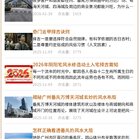
很多客户和朋友都在问：番禺万博商圈中的万达广场、粤
头…
海天河城、四海城及周边的商业景况都能兴旺，为什么唯
独广晟万博中心写字楼和商铺的生意却很多都做不起来？
2026-01-30
点击量：1919
对于这个问题的答案，如果从环境风水学的角度来分析，
其实是很容易解释得通的… 从广晟万博中心园区的朝向、
楼栋建筑形态整体布局而看，从本位风水理论而言，广晟
奇门遁甲择吉诀窍
万博中心在风水学应用理论依据上，犯了风水学应用的三
择吉一是要选择符合自然规律，有科学依据的吉日吉时；
点禁忌：1，青龙白虎左右辅弼失衡引致直面去水。2，前
二是尊重约定俗成的风俗习惯（人文因素）。
后门直通正犯穿堂煞。
2025-11-09
点击量：3779
2026年阴阳宅风水修造动土入宅择吉需知
每一个流年的时光中，都因各人各自十二生肖所属生日的
不同形成不同命局而因此流年运势也各有不同。而阴阳宅
的宅运也会因为宅基座向分金不同而受着每一年的时光气
2025-11-09
点击量：2071
运的不同影响，在阳宅置业建造和阴宅修造上也有着不一
样的风水讲究。为使自己在新的一年里能够在阳宅置业建
揭秘广州番禺万博天河城玄妙的风水布局
造和阴宅修造的事项择吉中做到正确，就需要了解一下
番禺万博天河城的楼体建筑形状以及楼体与商城朝向和商
2026年阴阳宅风水修造动土入宅择吉的具体要点，为心宜
城开门的位置而论，展现了天河城在设计上可说是把风水
的吉屋修建入宅或阴宅的修造选取到一个能够趋吉避凶的
学的应用理念运用到了极致的特点，从风水学应用理念及
2025-10-30
点击量：3275
好日辰而做好规划，争取更大的成就……
实用效果角度而论，番禺万博的粤海天河城不止占据了商
圈中有利位置，其立向和开门位置及门向更具有极高的风
怎样正确看透番禺的风水大局
水意义，在运用应用风水学术上有两大亮点值得观瞻：
地处广州市区南边的番禺区，因山体分布呈散落状的形