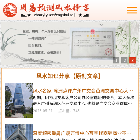
1
2
3
风水知识分享【原创文章】
风水名家-陈洲点评广州广交会芭洲交易中心大楼
的风水态势
近期，因为朋友和客户公司办公室选址的关系，本人多次
进入广州海珠区芭洲交易中心-也就是广交会商业群体的
区域进行风水勘测，并且多次对《芭洲中心大楼》的风水
2026-05-31
点击量：745
进行仔细的风水堪舆，最后，才建议朋友新公司选址于
《芭洲中心大楼》写字楼中，今天闲暇之余，以白话文的
格式顺带对芭洲中心大楼的风水格局态势的优缺点进行点
深度解密番禺广晟万博中心写字楼商铺商业不竞
评。 而要想更科学的论断芭洲中心大楼的风水格局态势，
就必须先了解知道芭洲中心大楼及本区位的风水来龙源
气的风水原因