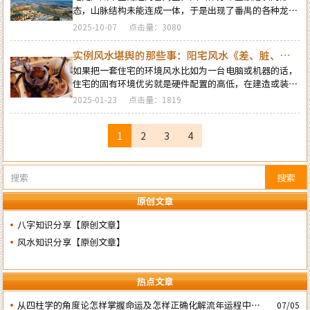
一、“座空朝实” 的阳宅风水应用理念。二、“开门迎龙
态，山脉结构未能连成一体，于是出现了番禺的各种龙脉
纳水” 的玄妙格局。
说、莫衷一是，龙脉来源都弄不清楚，番禺风水格局的正
2025-10-07
点击量：3080
确论也就无从说起了，其实要理清番禺的龙脉来源及风水
大局并不是很难，只要懂得看龙先看水的正诀，先从广州
实例风水堪舆的那些事：阳宅风水《差、脏、
风水龙脉的源头走势和风水大局地理结构入手，再从番禺
乱》引发的祸患！
如果把一套住宅的环境风水比如为一台电脑或机器的话，
的龙脉源头和走势也就不难对番禺的风水格局作出正确的
住宅的固有环境优劣就是硬件配置的高低，在建造或装修
判断…
布局规划上是否正确就取决于系统及软件是否匹配，而后
2025-01-23
点击量：1819
期居住使用过程的物品摆放是否有正确归纳及卫生是否整
洁就象是能否得到正确使用和有效维护一样，从而，住宅
1
2
3
4
除了在硬件设施上环境良好及布局规划正确符合风水理念
外，在后期的居住使用中，更需讲究环境的干净卫生及空
间环境的整洁有序，在日常生活中，因居住风水环境脏乱
引发的祸害案例也是屡见不鲜的…
搜索
原创文章
八字知识分享【原创文章】
风水知识分享【原创文章】
热点文章
​从四柱学的角度论怎样掌握命运及怎样正确化解流年运程中的灾
07/05