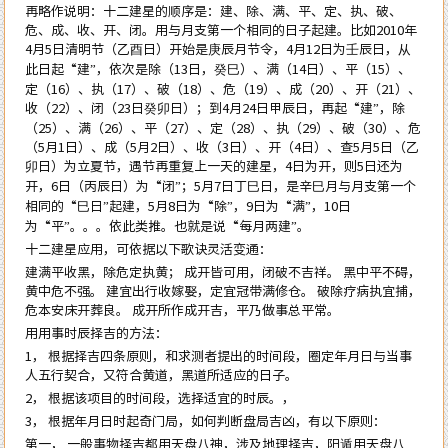
再略作说明：十二建星的顺序是：建、除、满、平、定、执、破、
危、成、收、开、闭。用与月支第一个相同的日子起建。比如2010年
4月5日清明节（乙酉日）开始是庚辰月节令，4月12日为壬辰日，从
此日起“建”，依次是除（13日，癸巳）、满（14日）、平（15）、
定（16）、执（17）、破（18）、危（19）、成（20）、开（21）、
收（22）、闭（23日癸卯日）；到4月24日甲辰日，再起“建”，除
（25）、满（26）、平（27）、定（28）、执（29）、破（30）、危
（5月1日）、成（5月2日）、收（3日）、开（4日）、查5月5日（乙
卯日）为立夏节，遇节再重复上一天的建星，4日为开，则5日还为
开，6日（丙辰日）为“闭”；5月7日丁巳日，是辛巳月与月支第一个
相同的“巳日”起建，5月8日为“除”，9日为“满”，10日
为“平”。。。依此类推。也就是说“每月两建”。
十二建星应用，可依据以下歌诀灵活变通：
建满平收黑，除危定执黄； 成开皆可用，闭破不吉祥。 黑中平不碍，
黄中危不强。 建宜出行收嫁娶，定宜冠带满修仓。 破除疗病执宜捕，
危本安床开葬良。 成开所作成开吉，平乃做事总平常。
用用事时辰择吉的方法：
1， 根据择吉四条原则，和求测者提出的时间段，圈定年月日与当事
人五行契合，又符合黄道，黑道所适应的日子。
2， 根据该项目的时间段，选择适宜的时辰。，
3， 根据年月日时起奇门局，如何判断盘局吉凶，有以下原则：
第一， 一般事物择吉都用天盘八神，涉及地理择吉，阳遁用天盘八