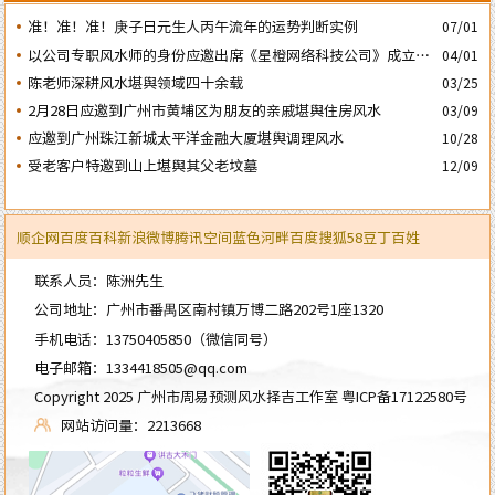
准！准！准！庚子日元生人丙午流年的运势判断实例
07/01
以公司专职风水师的身份应邀出席《星橙网络科技公司》成立5
04/01
周年庆典
陈老师深耕风水堪舆领域四十余载
03/25
2月28日应邀到广州市黄埔区为朋友的亲戚堪舆住房风水
03/09
应邀到广州珠江新城太平洋金融大厦堪舆调理风水
10/28
受老客户特邀到山上堪舆其父老坟墓
12/09
顺企网
百度百科
新浪微博
腾讯空间
蓝色河畔
百度
搜狐
58
豆丁
百姓
联系人员：陈洲先生
公司地址：广州市番禺区南村镇万博二路202号1座1320
手机电话：
13750405850
（微信同号）
电子邮箱：
1334418505@qq.com
Copyright 2025 广州市周易预测风水择吉工作室
粤ICP备17122580号
网站访问量：2213668