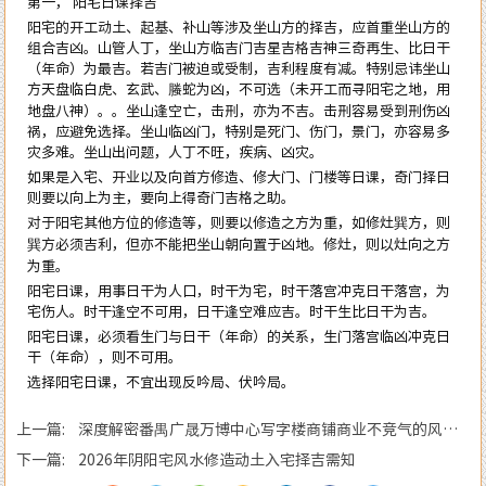
第一， 阳宅日课择吉
阳宅的开工动土、起基、补山等涉及坐山方的择吉，应首重坐山方的
组合吉凶。山管人丁，坐山方临吉门吉星吉格吉神三奇再生、比日干
（年命）为最吉。若吉门被迫或受制，吉利程度有减。特别忌讳坐山
方天盘临白虎、玄武、螣蛇为凶，不可选（未开工而寻阳宅之地，用
地盘八神）。。坐山逢空亡，击刑，亦为不吉。击刑容易受到刑伤凶
祸，应避免选择。坐山临凶门，特别是死门、伤门，景门，亦容易多
灾多难。坐山出问题，人丁不旺，疾病、凶灾。
如果是入宅、开业以及向首方修造、修大门、门楼等日课，奇门择日
则要以向上为主，要向上得奇门吉格之助。
对于阳宅其他方位的修造等，则要以修造之方为重，如修灶巽方，则
巽方必须吉利，但亦不能把坐山朝向置于凶地。修灶，则以灶向之方
为重。
阳宅日课，用事日干为人口，时干为宅，时干落宫冲克日干落宫，为
宅伤人。时干逢空不可用，日干逢空难应吉。时干生比日干为吉。
阳宅日课，必须看生门与日干（年命）的关系，生门落宫临凶冲克日
干（年命），则不可用。
选择阳宅日课，不宜出现反吟局、伏吟局。
上一篇: 深度解密番禺广晟万博中心写字楼商铺商业不竞气的风水
原因
下一篇: 2026年阴阳宅风水修造动土入宅择吉需知