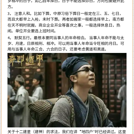
岁相冲的日子，如乙酉年择日，日子不能选择卯日，方向也要避开此
方。
3， 注意人和。比如下葬，中原习俗下葬日一般定在三、五、七日，
而且大都早上入殓，未时下葬。再者如搬家一般都选择早上，南方都
在天不明时就搬，商业企业开业等喜庆之事，一般选择休息日，热
闹。单位开业要选上班时间。
4， 默契五行。最根本要同当事人的年命相合。 当事人年命不能与太
岁、月建，日辰相刑、相冲。可以用当事人年命当令旺相的月日。可
用与当事人年命三合、六合的日子。还要考虑黄道和黑道。
关于十二建星（建神）的求法，我们在讲“地四户”时已经讲过。这里