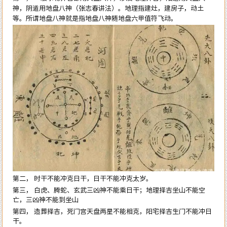
神，阴遁用地盘八神（张志春讲法）。地理指建灶，建房子，动土
等。所谓地盘八神就是指地盘八神随地盘六甲值符飞动。
第二， 时干不能冲克日干，日干不能冲克太岁。
第三， 白虎、腾蛇、玄武三凶神不能乘日干；地理择吉坐山不能空
亡，三凶神不能到坐山
第四， 造葬择吉，死门宫天盘两星不能相克，阳宅择吉生门不能冲日
干。